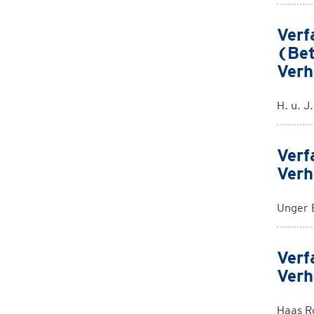
Verf
(Bet
Verh
H. u. J
Verf
Verh
Unger 
Verf
Verh
Haas R