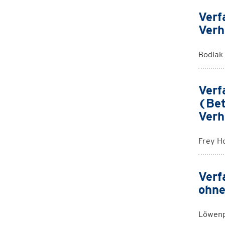
Verf
Verh
Bodlak
Verf
(Bet
Verh
Frey H
Verf
ohne
Löwenp