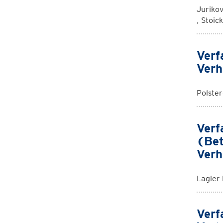
Jurikov
, Stoic
Verf
Verh
Polste
Verf
(Bet
Verh
Lagler
Verf