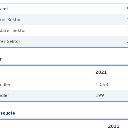
samt
rer Sektor
därer Sektor
rer Sektor
r
2021
ndler
1.053
ndler
199
squote
2011