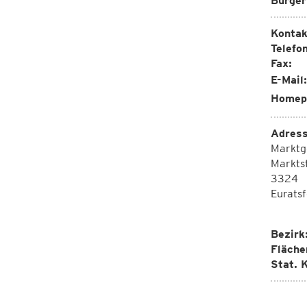
Bürger
Kontak
Telefon
Fax:
E-Mail:
Homep
Adress
Marktg
Markts
3324
Euratsf
Bezirk
Fläche
Stat. K