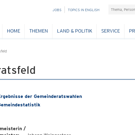
Suchefeld
NAVIGATION
JOBS
TOPICS IN ENGLISH
ÜBERSPRINGEN
HOME
THEMEN
LAND & POLITIK
SERVICE
PR
sfeld
atsfeld
rgebnisse der Gemeinderatswahlen
emeindestatistik
meisterin /