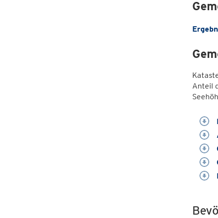
Geme
Ergebn
Geme
Katast
Anteil 
Seehöh
Bevö