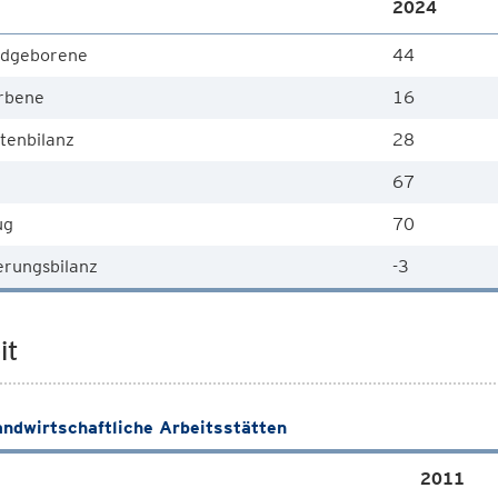
2024
dgeborene
44
rbene
16
tenbilanz
28
67
ug
70
rungsbilanz
-3
it
andwirtschaftliche Arbeitsstätten
2011