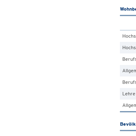
Wohnbe
Hochs
Hochs
Beruf
Allge
Berufs
Lehre
Allgem
Bevöl