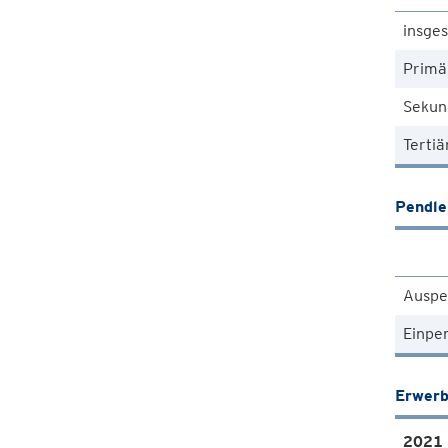
insge
Primä
Sekun
Tertiä
Pendle
Auspe
Einpe
Erwerb
2021