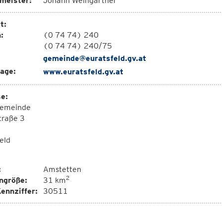
meister:
Johann Weingartner
t:
:
(0 74 74) 240
(0 74 74) 240/75
gemeinde@euratsfeld.gv.at
age:
www.euratsfeld.gv.at
e:
emeinde
traße 3
eld
:
Amstetten
2
ngröße:
31 km
ennziffer:
30511