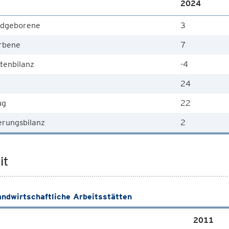
2024
dgeborene
3
rbene
7
tenbilanz
-4
24
ug
22
rungsbilanz
2
it
andwirtschaftliche Arbeitsstätten
2011