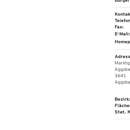
Bürger
Kontak
Telefon
Fax:
E-Mail:
Homep
Adress
Marktg
Aggsba
3641
Aggsba
Bezirk
Fläche
Stat. K