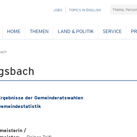
Suchefeld
NAVIGATION
JOBS
TOPICS IN ENGLISH
ÜBERSPRINGEN
HOME
THEMEN
LAND & POLITIK
SERVICE
PR
bach
gsbach
rgebnisse der Gemeinderatswahlen
emeindestatistik
meisterin /