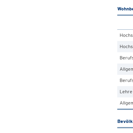
Wohnbe
Hochs
Hochs
Beruf
Allge
Berufs
Lehre
Allgem
Bevöl