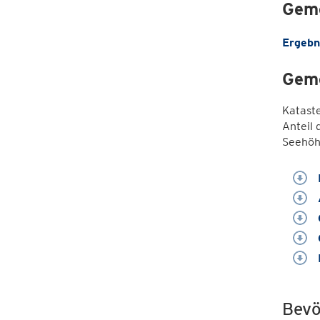
Geme
Ergebn
Geme
Katast
Anteil 
Seehöh
Bevö