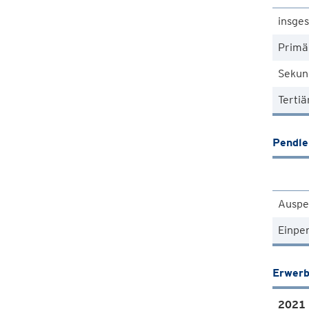
insge
Primä
Sekun
Tertiä
Pendle
Auspe
Einpe
Erwerb
2021