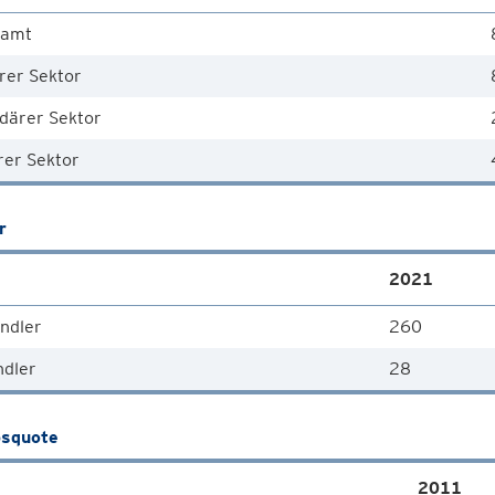
samt
rer Sektor
därer Sektor
rer Sektor
r
2021
ndler
260
ndler
28
squote
2011