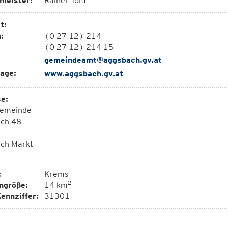
meister:
Rainer Toifl
t:
:
(0 27 12) 214
(0 27 12) 214 15
gemeindeamt@aggsbach.gv.at
age:
www.aggsbach.gv.at
e:
emeinde
ch 48
ch Markt
:
Krems
2
ngröße:
14 km
ennziffer:
31301