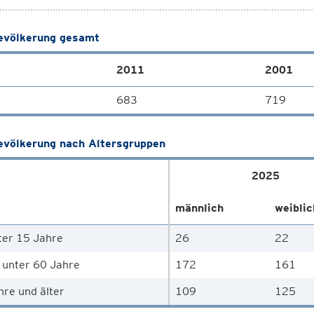
völkerung gesamt
2011
2001
683
719
völkerung nach Altersgruppen
2025
männlich
weiblic
ter 15 Jahre
26
22
 unter 60 Jahre
172
161
hre und älter
109
125