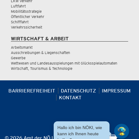
LKW Verkehr
Luftfahrt
Mobilitätsstrategie
Öffentlicher Verkehr
Schifffahrt
Verkehrssicherheit
WIRTSCHAFT & ARBEIT
Arbeitsmarkt
Ausschreibungen & Liegenschaften
Gewerbe
Wettwesen und Landesausspielungen mit Glücksspielautomaten
Wirtschaft, Tourismus & Technologie
BARRIEREFREIHEIT
DATENSCHUTZ
IMPRESSUM
KONTAKT
Hallo ich bin NÖKI, wie
kann ich Ihnen heute
© 2026 Amt der NÖ Landesregierung