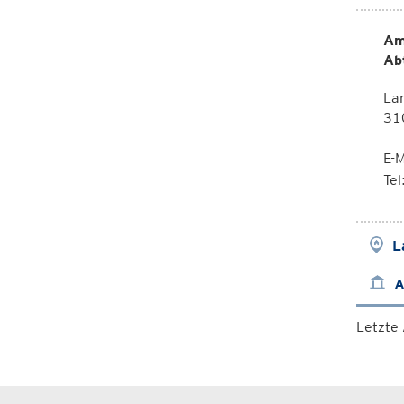
Am
Ab
Lan
310
E-M
Te
L
A
Letzte