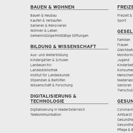
BAUEN & WOHNEN
FREIZ
Bauen & Neubau
Freizeit 
Kaufen & Verkaufen
Sport
Sanieren & Renovieren
Wohnen & Leben
GESEL
Gemeinnützige/mildtätige Stiftungen
Familien
Frauen
BILDUNG & WISSENSCHAFT
Gleichbeh
Aus- und Weiterbildung
Monitorin
Kindergärten & Schulen
Jugend
Landesarchiv
Kinderbe
Landesbibliothek
Konsumen
Institut für Landeskunde
Menschen
Stipendien & Beihilfen
Niederlas
Wissenschaft & Forschung
Senioren
Tierschut
DIGITALISIERUNG &
TECHNOLOGIE
GESUN
Digitalisierung in Niederösterreich
Coronavi
Telekommunikation
Amtsarzt 
Gesundhei
Gesundhe
Pflege & 