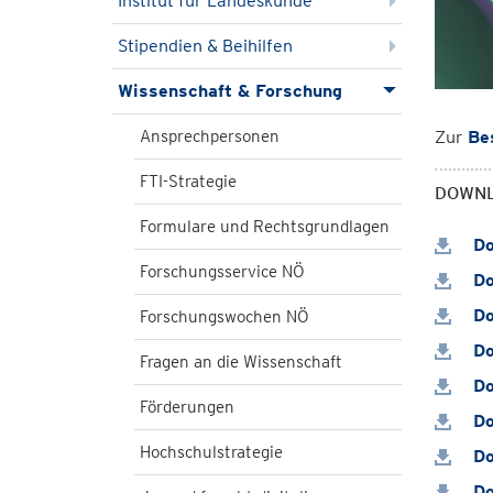
Institut für Landeskunde
Stipendien & Beihilfen
Wissenschaft & Forschung
Zur
Be
Ansprechpersonen
FTI-Strategie
DOWN
Formulare und Rechtsgrundlagen
Do
Forschungsservice NÖ
Do
Do
Forschungswochen NÖ
Do
Fragen an die Wissenschaft
Do
Förderungen
Do
Hochschulstrategie
Do
Do