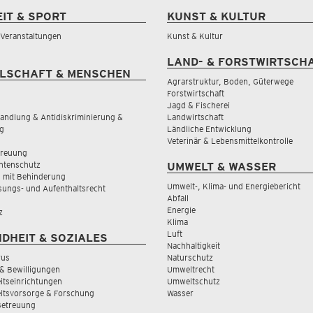
EIT & SPORT
KUNST & KULTUR
& Veranstaltungen
Kunst & Kultur
LAND- & FORSTWIRTSCH
LSCHAFT & MENSCHEN
Agrarstruktur, Boden, Güterwege
Forstwirtschaft
Jagd & Fischerei
andlung & Antidiskriminierung &
Landwirtschaft
g
Ländliche Entwicklung
Veterinär & Lebensmittelkontrolle
treuung
tenschutz
UMWELT & WASSER
 mit Behinderung
Umwelt-, Klima- und Energiebericht
sungs- und Aufenthaltsrecht
Abfall
Energie
z
Klima
Luft
DHEIT & SOZIALES
Nachhaltigkeit
rus
Naturschutz
& Bewilligungen
Umweltrecht
tseinrichtungen
Umweltschutz
itsvorsorge & Forschung
Wasser
Betreuung