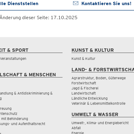
lle Dienststellen
Kontaktieren Sie uns!
 Änderung dieser Seite: 17.10.2025
EIT & SPORT
KUNST & KULTUR
& Veranstaltungen
Kunst & Kultur
LAND- & FORSTWIRTSCH
LSCHAFT & MENSCHEN
Agrarstruktur, Boden, Güterwege
Forstwirtschaft
Jagd & Fischerei
andlung & Antidiskriminierung &
Landwirtschaft
g
Ländliche Entwicklung
Veterinär & Lebensmittelkontrolle
treuung
tenschutz
UMWELT & WASSER
 mit Behinderung
Umwelt-, Klima- und Energiebericht
sungs- und Aufenthaltsrecht
Abfall
Energie
z