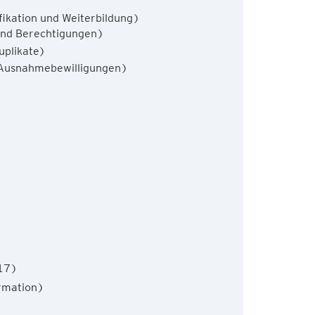
ikation und Weiterbildung)
und Berechtigungen)
uplikate)
 (Ausnahmebewilligungen)
)
17)
rmation)