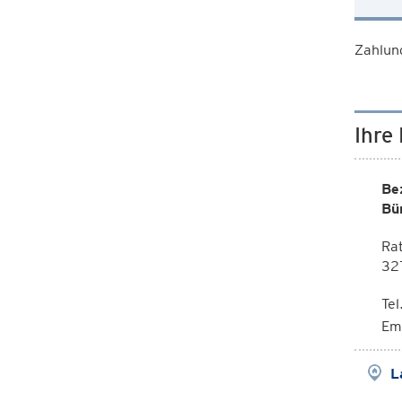
Zahlun
Ihre
Be
Bü
Rat
32
Te
Em
L