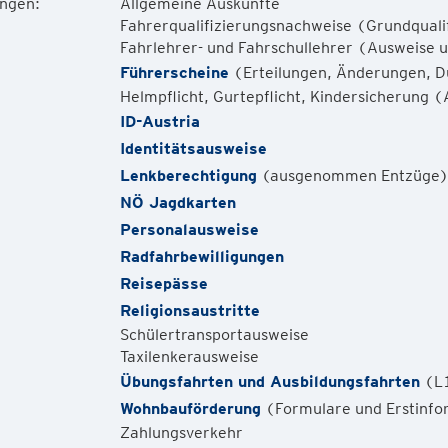
ungen:
Allgemeine Auskünfte
Fahrerqualifizierungsnachweise (Grundqualif
Fahrlehrer- und Fahrschullehrer (Ausweise 
Führerscheine
(Erteilungen, Änderungen, D
Helmpflicht, Gurtepflicht, Kindersicherung
ID-Austria
Identitätsausweise
Lenkberechtigung
(ausgenommen Entzüge
NÖ Jagdkarten
Personalausweise
Radfahrbewilligungen
Reisepässe
Religionsaustritte
Schülertransportausweise
Taxilenkerausweise
Übungsfahrten und Ausbildungsfahrten
(L
Wohnbauförderung
(Formulare und Erstinfo
Zahlungsverkehr