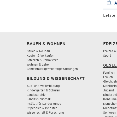
A
Letzte
BAUEN & WOHNEN
FREIZ
Bauen & Neubau
Freizeit 
Kaufen & Verkaufen
Sport
Sanieren & Renovieren
Wohnen & Leben
GESEL
Gemeinnützige/mildtätige Stiftungen
Familien
Frauen
BILDUNG & WISSENSCHAFT
Gleichbeh
Aus- und Weiterbildung
Monitorin
Kindergärten & Schulen
Jugend
Landesarchiv
Kinderbe
Landesbibliothek
Konsumen
Institut für Landeskunde
Menschen
Stipendien & Beihilfen
Niederlas
Wissenschaft & Forschung
Senioren
Tierschut