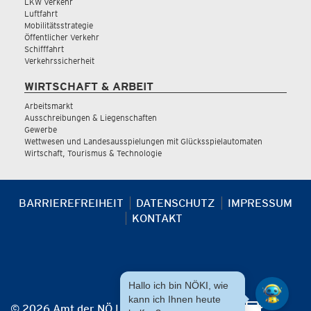
LKW Verkehr
Luftfahrt
Mobilitätsstrategie
Öffentlicher Verkehr
Schifffahrt
Verkehrssicherheit
WIRTSCHAFT & ARBEIT
Arbeitsmarkt
Ausschreibungen & Liegenschaften
Gewerbe
Wettwesen und Landesausspielungen mit Glücksspielautomaten
Wirtschaft, Tourismus & Technologie
BARRIEREFREIHEIT
DATENSCHUTZ
IMPRESSUM
KONTAKT
Hallo ich bin NÖKI, wie
kann ich Ihnen heute
© 2026 Amt der NÖ Landesregierung