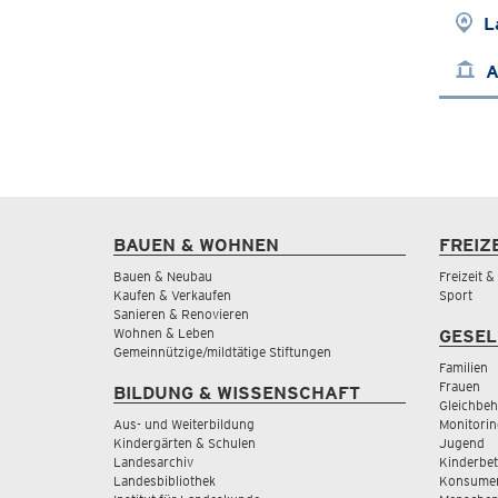
L
A
BAUEN & WOHNEN
FREIZ
Bauen & Neubau
Freizeit 
Kaufen & Verkaufen
Sport
Sanieren & Renovieren
Wohnen & Leben
GESEL
Gemeinnützige/mildtätige Stiftungen
Familien
Frauen
BILDUNG & WISSENSCHAFT
Gleichbeh
Aus- und Weiterbildung
Monitorin
Kindergärten & Schulen
Jugend
Landesarchiv
Kinderbe
Landesbibliothek
Konsumen