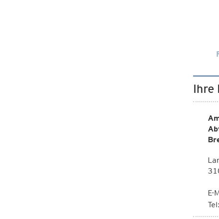
Ihre
Am
Ab
Br
La
310
E-M
Te