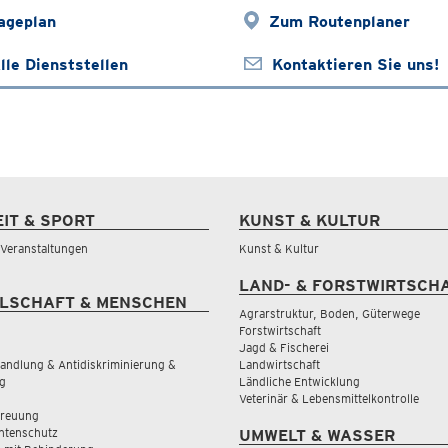
ageplan
Zum Routenplaner
lle Dienststellen
Kontaktieren Sie uns!
EIT & SPORT
KUNST & KULTUR
& Veranstaltungen
Kunst & Kultur
LAND- & FORSTWIRTSCH
LSCHAFT & MENSCHEN
Agrarstruktur, Boden, Güterwege
Forstwirtschaft
Jagd & Fischerei
andlung & Antidiskriminierung &
Landwirtschaft
g
Ländliche Entwicklung
Veterinär & Lebensmittelkontrolle
treuung
tenschutz
UMWELT & WASSER