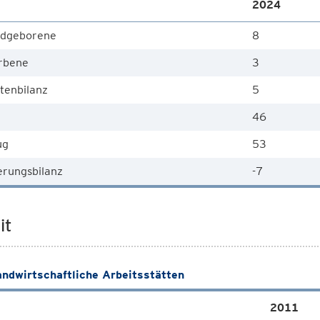
2024
dgeborene
8
rbene
3
tenbilanz
5
46
ug
53
rungsbilanz
-7
it
andwirtschaftliche Arbeitsstätten
2011