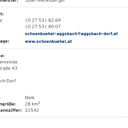
meister:
Josef Kienesberger
t:
:
(0 27 53) 82 69
(0 27 53) 80 07
schoenbuehel-aggsbach@aggsbach-dorf.at
age:
www.schoenbuehel.at
e:
emeinde
traße 43
ch-Dorf
:
Melk
2
ngröße:
28 km
ennziffer:
31542