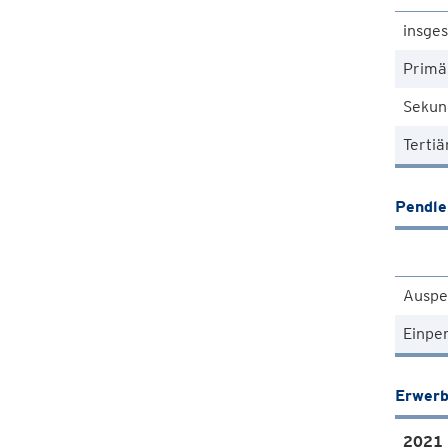
insge
Primä
Sekun
Tertiä
Pendle
Auspe
Einpe
Erwerb
2021