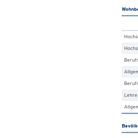
Wohnbe
Hochs
Hochs
Beruf
Allge
Berufs
Lehre
Allgem
Bevöl