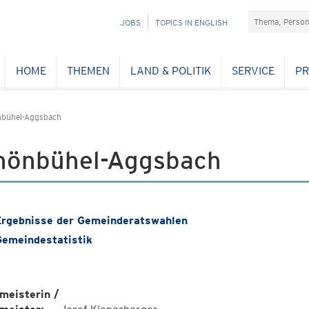
Suchefeld
NAVIGATION
JOBS
TOPICS IN ENGLISH
ÜBERSPRINGEN
HOME
THEMEN
LAND & POLITIK
SERVICE
PR
bühel-Aggsbach
hönbühel-Aggsbach
rgebnisse der Gemeinderatswahlen
emeindestatistik
meisterin /