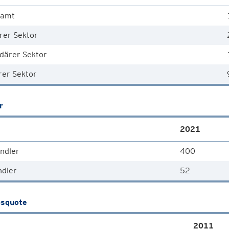
samt
rer Sektor
därer Sektor
rer Sektor
r
2021
ndler
400
ndler
52
squote
2011