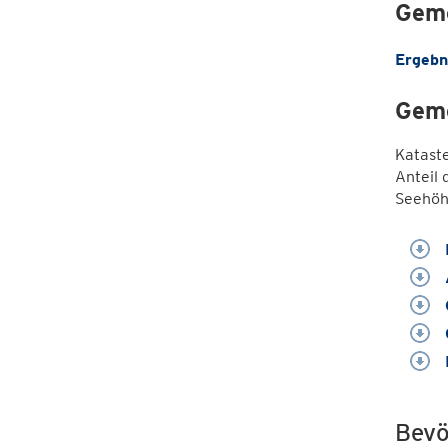
Geme
Ergebn
Geme
Katast
Anteil 
Seehöh
Bevö