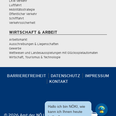
LKW Verkehr
Luftfahrt
Mobilitätsstrategie
Öffentlicher Verkehr
Schifffahrt
Verkehrssicherheit
WIRTSCHAFT & ARBEIT
Arbeitsmarkt
Ausschreibungen & Liegenschaften
Gewerbe
Wettwesen und Landesausspielungen mit Glücksspielautomaten
Wirtschaft, Tourismus & Technologie
BARRIEREFREIHEIT
DATENSCHUTZ
IMPRESSUM
KONTAKT
Hallo ich bin NÖKI, wie
kann ich Ihnen heute
© 2026 Amt der NÖ Landesregierung