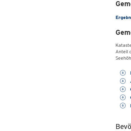
Geme
Ergebn
Geme
Katast
Anteil 
Seehöh
Bevö