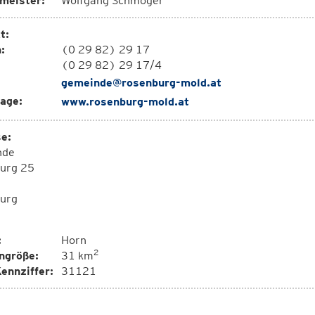
meister:
Wolfgang Schmöger
t:
:
(0 29 82) 29 17
(0 29 82) 29 17/4
gemeinde@rosenburg-mold.at
age:
www.rosenburg-mold.at
e:
nde
urg 25
urg
:
Horn
2
ngröße:
31 km
ennziffer:
31121