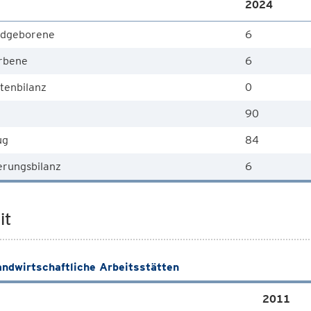
2024
dgeborene
6
rbene
6
tenbilanz
0
90
ug
84
rungsbilanz
6
it
andwirtschaftliche Arbeitsstätten
2011