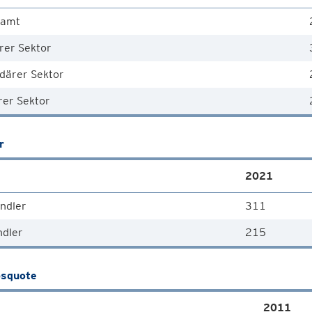
samt
rer Sektor
därer Sektor
rer Sektor
r
2021
ndler
311
ndler
215
squote
2011