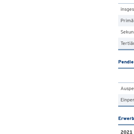
insge
Primä
Sekun
Tertiä
Pendle
Auspe
Einpe
Erwerb
2021