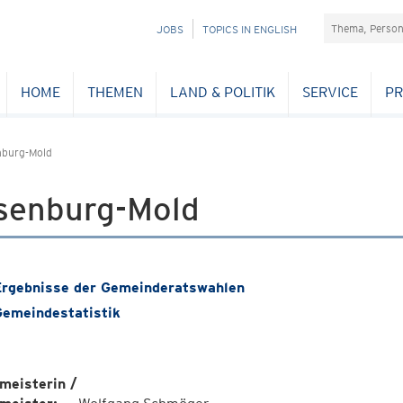
Suchefeld
NAVIGATION
JOBS
TOPICS IN ENGLISH
ÜBERSPRINGEN
HOME
THEMEN
LAND & POLITIK
SERVICE
PR
nburg-Mold
senburg-Mold
rgebnisse der Gemeinderatswahlen
emeindestatistik
meisterin /