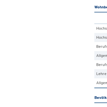
Wohnbe
Hochs
Hochs
Beruf
Allge
Berufs
Lehre
Allgem
Bevöl