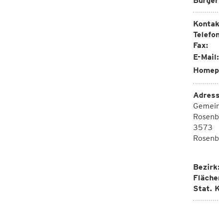
Bürger
Kontak
Telefon
Fax:
E-Mail:
Homep
Adress
Gemei
Rosenb
3573
Rosenb
Bezirk
Fläche
Stat. K