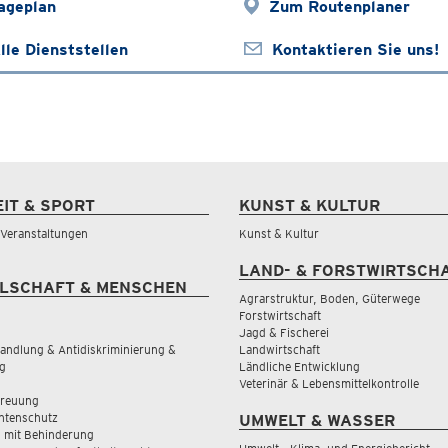
ageplan
Zum Routenplaner
lle Dienststellen
Kontaktieren Sie uns!
EIT & SPORT
KUNST & KULTUR
& Veranstaltungen
Kunst & Kultur
LAND- & FORSTWIRTSCH
LSCHAFT & MENSCHEN
Agrarstruktur, Boden, Güterwege
Forstwirtschaft
Jagd & Fischerei
andlung & Antidiskriminierung &
Landwirtschaft
g
Ländliche Entwicklung
Veterinär & Lebensmittelkontrolle
treuung
tenschutz
UMWELT & WASSER
 mit Behinderung