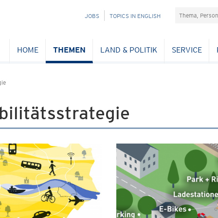
Suchefeld
NAVIGATION
JOBS
TOPICS IN ENGLISH
ÜBERSPRINGEN
HOME
THEMEN
LAND & POLITIK
SERVICE
gie
ilitätsstrategie