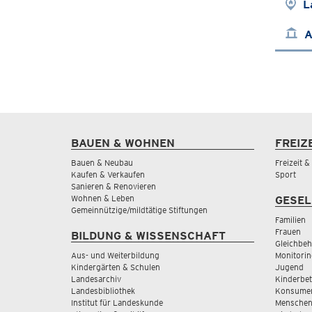
L
A
BAUEN & WOHNEN
FREIZ
Bauen & Neubau
Freizeit 
Kaufen & Verkaufen
Sport
Sanieren & Renovieren
Wohnen & Leben
GESEL
Gemeinnützige/mildtätige Stiftungen
Familien
Frauen
BILDUNG & WISSENSCHAFT
Gleichbeh
Aus- und Weiterbildung
Monitorin
Kindergärten & Schulen
Jugend
Landesarchiv
Kinderbe
Landesbibliothek
Konsumen
Institut für Landeskunde
Menschen