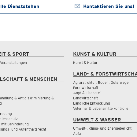
lle Dienststellen
Kontaktieren Sie uns!
EIT & SPORT
KUNST & KULTUR
& Veranstaltungen
Kunst & Kultur
LAND- & FORSTWIRTSCH
LSCHAFT & MENSCHEN
Agrarstruktur, Boden, Güterwege
Forstwirtschaft
Jagd & Fischerei
andlung & Antidiskriminierung &
Landwirtschaft
g
Ländliche Entwicklung
Veterinär & Lebensmittelkontrolle
treuung
tenschutz
UMWELT & WASSER
 mit Behinderung
Umwelt-, Klima- und Energiebericht
sungs- und Aufenthaltsrecht
Abfall