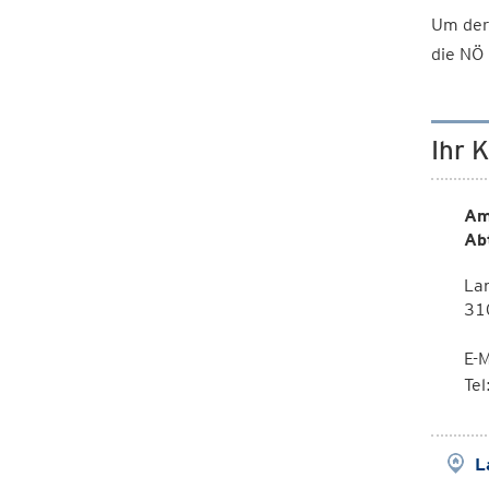
Um der
die NÖ 
Ihr 
Am
Ab
Lan
310
E-M
Te
L