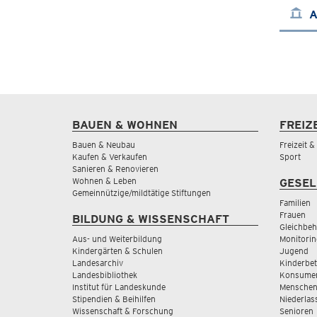
A
BAUEN & WOHNEN
FREIZ
Bauen & Neubau
Freizeit 
Kaufen & Verkaufen
Sport
Sanieren & Renovieren
Wohnen & Leben
GESEL
Gemeinnützige/mildtätige Stiftungen
Familien
Frauen
BILDUNG & WISSENSCHAFT
Gleichbeh
Aus- und Weiterbildung
Monitorin
Kindergärten & Schulen
Jugend
Landesarchiv
Kinderbe
Landesbibliothek
Konsumen
Institut für Landeskunde
Menschen
Stipendien & Beihilfen
Niederlas
Wissenschaft & Forschung
Senioren