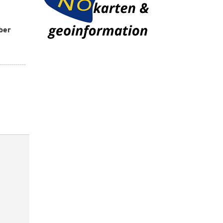
ber
n