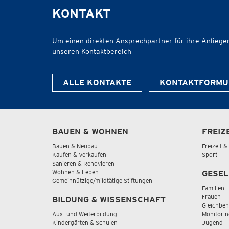
KONTAKT
Um einen direkten Ansprechpartner für ihre Anliegen 
unseren Kontaktbereich
ALLE KONTAKTE
KONTAKTFORMU
BAUEN & WOHNEN
FREIZ
Bauen & Neubau
Freizeit 
Kaufen & Verkaufen
Sport
Sanieren & Renovieren
Wohnen & Leben
GESEL
Gemeinnützige/mildtätige Stiftungen
Familien
Frauen
BILDUNG & WISSENSCHAFT
Gleichbeh
Aus- und Weiterbildung
Monitorin
Kindergärten & Schulen
Jugend