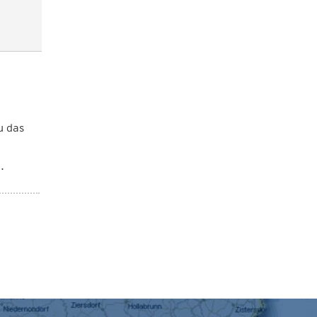
u das
.