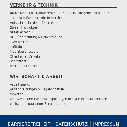
VERKEHR & TECHNIK
Aktive Mobilität (Radfahren/Zu-Fuß-Gehen/Fahrgemeinschaften)
Landesstraßen in Niederösterreich
Autofahren in Niederösterreich
Bahninfrastruktur
Güterverkehr
KFZ-Überprüfung & Genehmigung
LKW Verkehr
Luftfahrt
Mobilitätsstrategie
Öffentlicher Verkehr
Schifffahrt
Verkehrssicherheit
WIRTSCHAFT & ARBEIT
Arbeitsmarkt
Ausschreibungen & Liegenschaften
Gewerbe
Wettwesen und Landesausspielungen mit Glücksspielautomaten
Wirtschaft, Tourismus & Technologie
BARRIEREFREIHEIT
DATENSCHUTZ
IMPRESSUM