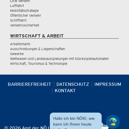
LKW Verkehr
Luftfahrt
Mobilitätsstrategie
Öffentlicher Verkehr
Schifffahrt
Verkehrssicherheit
WIRTSCHAFT & ARBEIT
Arbeitsmarkt
Ausschreibungen & Liegenschaften
Gewerbe
Wettwesen und Landesausspielungen mit Glücksspielautomaten
Wirtschaft, Tourismus & Technologie
BARRIEREFREIHEIT
DATENSCHUTZ
IMPRESSUM
KONTAKT
Hallo ich bin NÖKI, wie
kann ich Ihnen heute
© 2026 Amt der NÖ Landesregierung