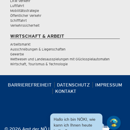
LKW Verkehr
Luftfahrt
Mobilitätsstrategie
Öffentlicher Verkehr
Schifffahrt
Verkehrssicherheit
WIRTSCHAFT & ARBEIT
Arbeitsmarkt
Ausschreibungen & Liegenschaften
Gewerbe
Wettwesen und Landesausspielungen mit Glücksspielautomaten
Wirtschaft, Tourismus & Technologie
BARRIEREFREIHEIT
DATENSCHUTZ
IMPRESSUM
KONTAKT
Hallo ich bin NÖKI, wie
kann ich Ihnen heute
© 2026 Amt der NÖ Landesregierung