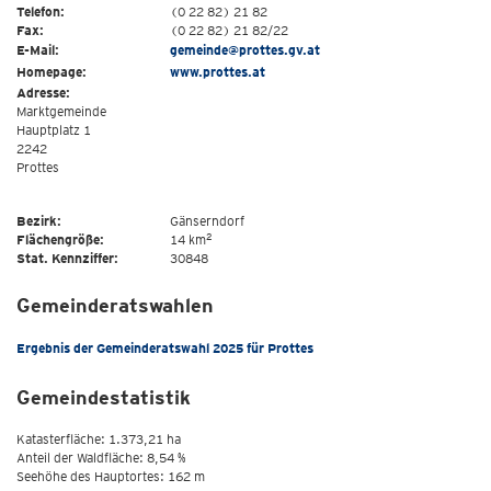
Telefon:
(0 22 82) 21 82
Fax:
(0 22 82) 21 82/22
E-Mail:
gemeinde@prottes.gv.at
Homepage:
www.prottes.at
Adresse:
Marktgemeinde
Hauptplatz 1
2242
Prottes
Bezirk:
Gänserndorf
2
Flächengröße:
14 km
Stat. Kennziffer:
30848
Gemeinderatswahlen
Ergebnis der Gemeinderatswahl 2025 für Prottes
Gemeindestatistik
Katasterfläche: 1.373,21 ha
Anteil der Waldfläche: 8,54 %
Seehöhe des Hauptortes: 162 m