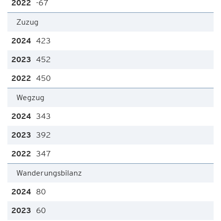
-67
Zuzug
423
452
450
Wegzug
343
392
347
Wanderungsbilanz
80
60