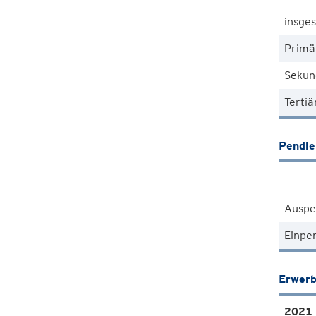
insge
Primä
Sekun
Tertiä
Pendle
Auspe
Einpe
Erwerb
2021