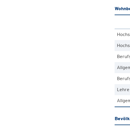
Wohnbe
Hochs
Hochs
Beruf
Allge
Berufs
Lehre
Allgem
Bevöl