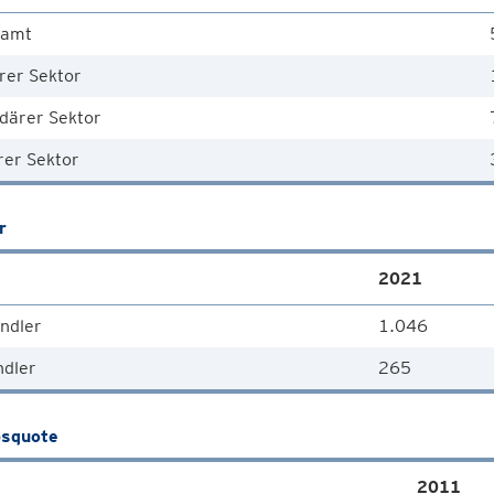
samt
rer Sektor
därer Sektor
rer Sektor
r
2021
ndler
1.046
ndler
265
squote
2011