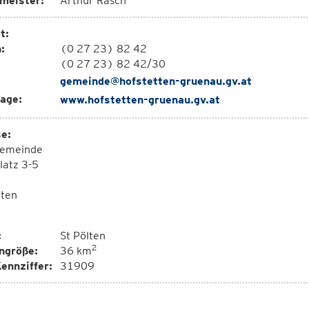
meister:
Arthur Rasch
t:
:
(0 27 23) 82 42
(0 27 23) 82 42/30
gemeinde@hofstetten-gruenau.gv.at
age:
www.hofstetten-gruenau.gv.at
e:
emeinde
latz 3-5
tten
:
St Pölten
2
ngröße:
36 km
ennziffer:
31909