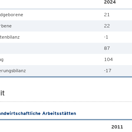
2024
dgeborene
21
rbene
22
tenbilanz
-1
87
ug
104
rungsbilanz
-17
it
andwirtschaftliche Arbeitsstätten
2011