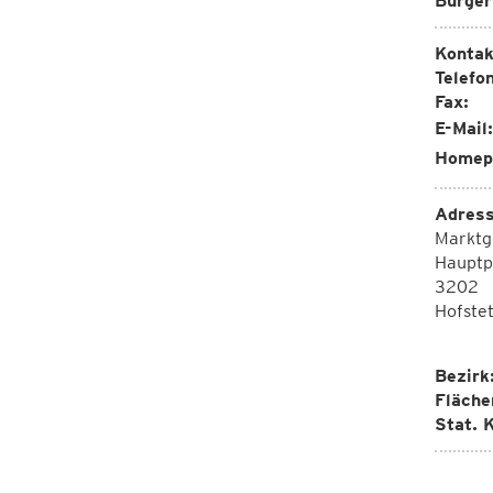
Bürger
Kontak
Telefon
Fax:
E-Mail:
Homep
Adress
Marktg
Hauptp
3202
Hofste
Bezirk
Fläche
Stat. K