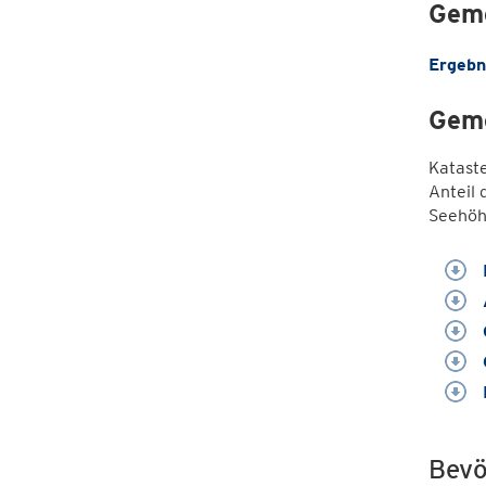
Geme
Ergebn
Geme
Katast
Anteil 
Seehöh
Bevö