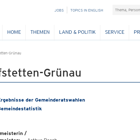
Suchefeld
NAVIGATION
JOBS
TOPICS IN ENGLISH
ÜBERSPRINGEN
HOME
THEMEN
LAND & POLITIK
SERVICE
PR
etten-Grünau
fstetten-Grünau
rgebnisse der Gemeinderatswahlen
emeindestatistik
meisterin /