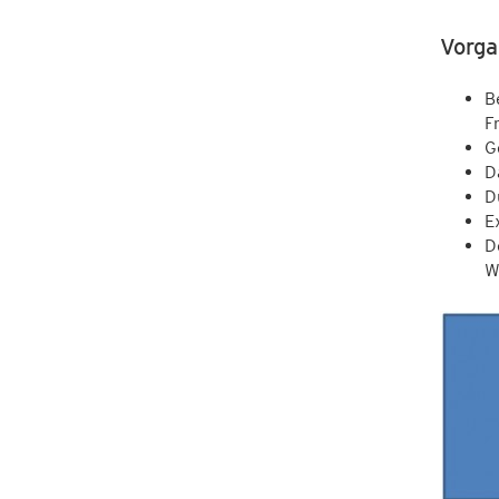
Vorga
B
F
G
D
D
E
D
W