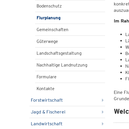
konkre
Bodenschutz
auszua
Flurplanung
Im Rah
Gemeinschaften
L
L
Güterwege
W
Landschaftsgestaltung
B
L
Nachhaltige Landnutzung
N
K
Formulare
F
Kontakte
Eine F
Grunde
Forstwirtschaft
Welc
Jagd & Fischerei
Landwirtschaft