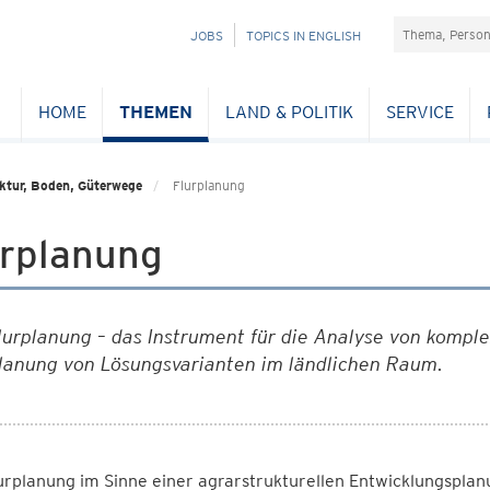
Suchefeld
NAVIGATION
JOBS
TOPICS IN ENGLISH
ÜBERSPRINGEN
HOME
THEMEN
LAND & POLITIK
SERVICE
ktur, Boden, Güterwege
Flurplanung
urplanung
lurplanung
– das Instrument für die Analyse von komple
lanung von Lösungsvarianten im ländlichen Raum.
urplanung im Sinne einer agrarstrukturellen Entwicklungspla