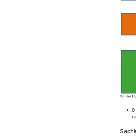
Von der Fl
D
n
Sachk