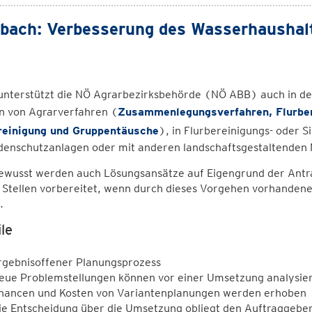
bach: Verbesserung des Wasserhaushalt
unterstützt die NÖ Agrarbezirksbehörde (NÖ ABB) auch in d
 von Agrarverfahren (
Zusammenlegungsverfahren, Flurber
reinigung und Gruppentäusche
), in Flurbereinigungs- oder
denschutzanlagen oder mit anderen landschaftsgestaltende
ewusst werden auch Lösungsansätze auf Eigengrund der Antr
 Stellen vorbereitet, wenn durch dieses Vorgehen vorhandene
.
le
rgebnisoffener Planungsprozess
eue Problemstellungen können vor einer Umsetzung analysie
hancen und Kosten von Variantenplanungen werden erhoben
ie Entscheidung über die Umsetzung obliegt den Auftraggebe