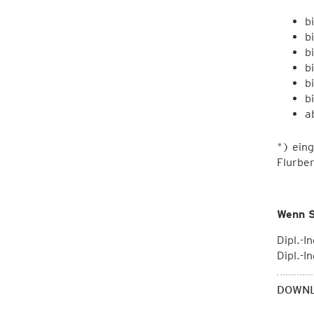
b
b
b
b
b
b
a
*) ein
Flurbe
Wenn S
Dipl.-
Dipl.-I
DOWN