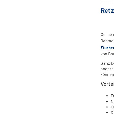
Retz
Gerne 
Rahmen
Flurbe
von Bo
Ganz b
andere
können
Vortei
E
N
C
D