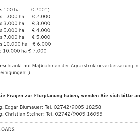
is 100 ha € 200*)
is 1.000 ha € 2.000
is 3.000 ha € 3.000
is 5.000 ha € 4.000
is 7.000 ha € 5.000
is 10.000 ha € 6.000
b 10.000 ha € 7.000
geschränkt auf Maßnahmen der Agrarstrukturverbesserung in
reinigungen“)
ie Fragen zur Flurplanung haben, wenden Sie sich bitte an
Ing. Edgar Blumauer: Tel. 02742/9005-18258
ng. Christian Steiner: Tel. 02742/9005-16055
LOADS