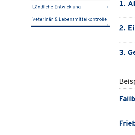
1. A
Ländliche Entwicklung
Veterinär & Lebensmittelkontrolle
2. E
3. G
Beisp
Fall
Frie