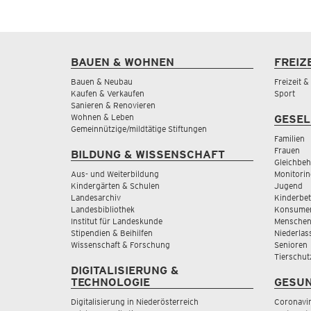
BAUEN & WOHNEN
FREIZ
Bauen & Neubau
Freizeit 
Kaufen & Verkaufen
Sport
Sanieren & Renovieren
Wohnen & Leben
GESEL
Gemeinnützige/mildtätige Stiftungen
Familien
Frauen
BILDUNG & WISSENSCHAFT
Gleichbeh
Aus- und Weiterbildung
Monitorin
Kindergärten & Schulen
Jugend
Landesarchiv
Kinderbe
Landesbibliothek
Konsumen
Institut für Landeskunde
Menschen
Stipendien & Beihilfen
Niederlas
Wissenschaft & Forschung
Senioren
Tierschut
DIGITALISIERUNG &
TECHNOLOGIE
GESUN
Digitalisierung in Niederösterreich
Coronavi