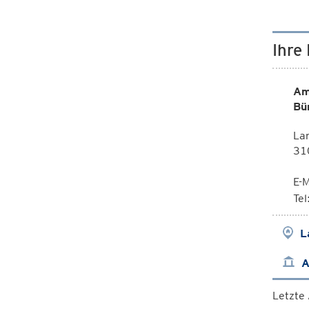
Ihre
Am
Bü
La
310
E-M
Te
L
A
Letzte