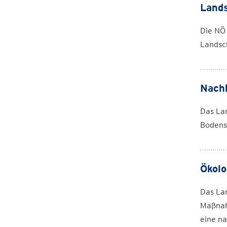
Lands
Die NÖ
Landsc
Nachh
Das Lan
Bodens
Ökolo
Das La
Maßnah
eine na