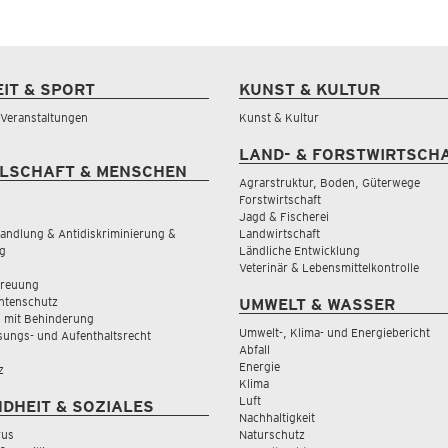
EIT & SPORT
KUNST & KULTUR
& Veranstaltungen
Kunst & Kultur
LAND- & FORSTWIRTSCH
LSCHAFT & MENSCHEN
Agrarstruktur, Boden, Güterwege
Forstwirtschaft
Jagd & Fischerei
andlung & Antidiskriminierung &
Landwirtschaft
g
Ländliche Entwicklung
Veterinär & Lebensmittelkontrolle
treuung
tenschutz
UMWELT & WASSER
 mit Behinderung
Umwelt-, Klima- und Energiebericht
sungs- und Aufenthaltsrecht
Abfall
Energie
z
Klima
Luft
DHEIT & SOZIALES
Nachhaltigkeit
rus
Naturschutz