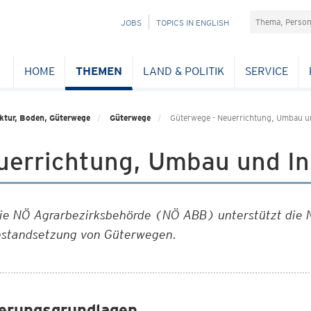
Suchefeld
NAVIGATION
JOBS
TOPICS IN ENGLISH
ÜBERSPRINGEN
HOME
THEMEN
LAND & POLITIK
SERVICE
ktur, Boden, Güterwege
Güterwege
Güterwege - Neuerrichtung, Umbau u
uerrichtung, Umbau und I
ie NÖ Agrarbezirksbehörde (NÖ ABB) unterstützt die 
nstandsetzung von Güterwegen
.
erungsgrundlagen