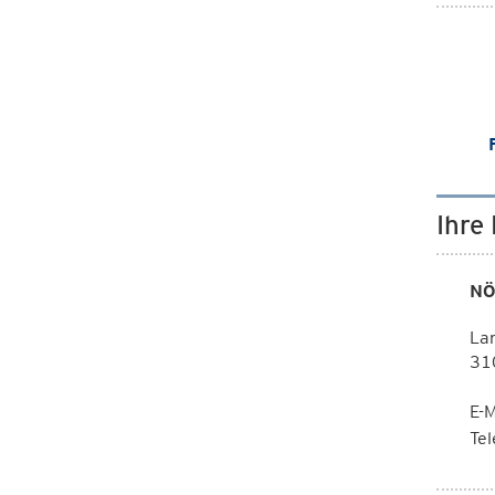
Ihre
NÖ
La
310
E-M
Te