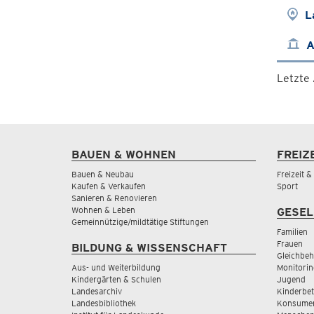
L
A
Letzte
BAUEN & WOHNEN
FREIZ
Bauen & Neubau
Freizeit 
Kaufen & Verkaufen
Sport
Sanieren & Renovieren
Wohnen & Leben
GESEL
Gemeinnützige/mildtätige Stiftungen
Familien
Frauen
BILDUNG & WISSENSCHAFT
Gleichbeh
Aus- und Weiterbildung
Monitorin
Kindergärten & Schulen
Jugend
Landesarchiv
Kinderbe
Landesbibliothek
Konsumen