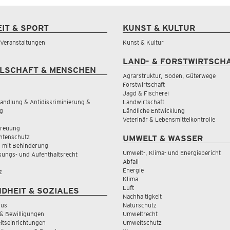
EIT & SPORT
KUNST & KULTUR
& Veranstaltungen
Kunst & Kultur
LAND- & FORSTWIRTSCH
LSCHAFT & MENSCHEN
Agrarstruktur, Boden, Güterwege
Forstwirtschaft
Jagd & Fischerei
andlung & Antidiskriminierung &
Landwirtschaft
g
Ländliche Entwicklung
Veterinär & Lebensmittelkontrolle
treuung
tenschutz
UMWELT & WASSER
 mit Behinderung
Umwelt-, Klima- und Energiebericht
sungs- und Aufenthaltsrecht
Abfall
Energie
z
Klima
Luft
DHEIT & SOZIALES
Nachhaltigkeit
rus
Naturschutz
& Bewilligungen
Umweltrecht
tseinrichtungen
Umweltschutz