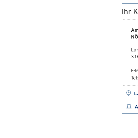
Ihr 
Am
NÖ
Lan
310
E-M
Te
L
A