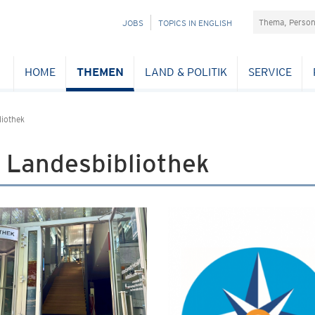
Suchefeld
NAVIGATION
JOBS
TOPICS IN ENGLISH
ÜBERSPRINGEN
HOME
THEMEN
LAND & POLITIK
SERVICE
liothek
 Landesbibliothek