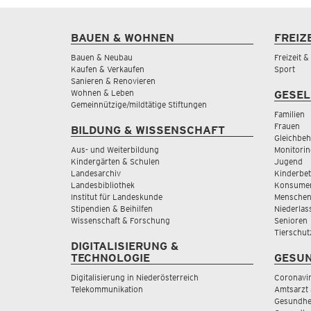
BAUEN & WOHNEN
FREIZ
Bauen & Neubau
Freizeit 
Kaufen & Verkaufen
Sport
Sanieren & Renovieren
Wohnen & Leben
GESEL
Gemeinnützige/mildtätige Stiftungen
Familien
Frauen
BILDUNG & WISSENSCHAFT
Gleichbeh
Aus- und Weiterbildung
Monitorin
Kindergärten & Schulen
Jugend
Landesarchiv
Kinderbe
Landesbibliothek
Konsumen
Institut für Landeskunde
Menschen
Stipendien & Beihilfen
Niederlas
Wissenschaft & Forschung
Senioren
Tierschut
DIGITALISIERUNG &
TECHNOLOGIE
GESUN
Digitalisierung in Niederösterreich
Coronavi
Telekommunikation
Amtsarzt 
Gesundhei