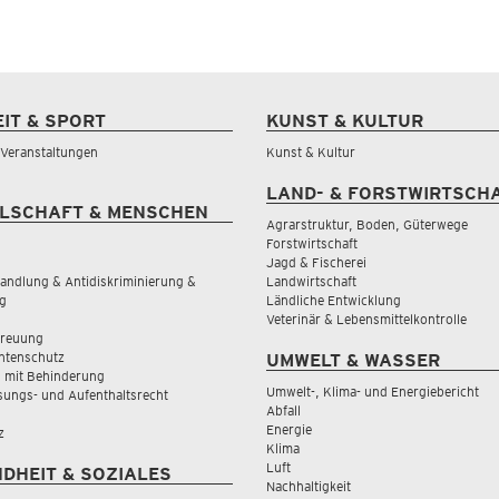
EIT & SPORT
KUNST & KULTUR
& Veranstaltungen
Kunst & Kultur
LAND- & FORSTWIRTSCH
LSCHAFT & MENSCHEN
Agrarstruktur, Boden, Güterwege
Forstwirtschaft
Jagd & Fischerei
andlung & Antidiskriminierung &
Landwirtschaft
g
Ländliche Entwicklung
Veterinär & Lebensmittelkontrolle
treuung
tenschutz
UMWELT & WASSER
 mit Behinderung
Umwelt-, Klima- und Energiebericht
sungs- und Aufenthaltsrecht
Abfall
Energie
z
Klima
Luft
DHEIT & SOZIALES
Nachhaltigkeit