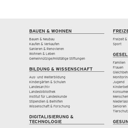
BAUEN & WOHNEN
FREIZ
Bauen & Neubau
Freizeit 
Kaufen & Verkaufen
Sport
Sanieren & Renovieren
Wohnen & Leben
GESEL
Gemeinnützige/mildtätige Stiftungen
Familien
Frauen
BILDUNG & WISSENSCHAFT
Gleichbeh
Aus- und Weiterbildung
Monitorin
Kindergärten & Schulen
Jugend
Landesarchiv
Kinderbe
Landesbibliothek
Konsumen
Institut für Landeskunde
Menschen
Stipendien & Beihilfen
Niederlas
Wissenschaft & Forschung
Senioren
Tierschut
DIGITALISIERUNG &
TECHNOLOGIE
GESUN