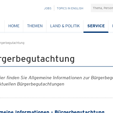
Suchefeld
NAVIGATION
JOBS
TOPICS IN ENGLISH
ÜBERSPRINGEN
HOME
THEMEN
LAND & POLITIK
SERVICE
rgerbegutachtung
rgerbegutachtung
ier finden Sie Allgemeine Informationen zur Bürgerbegu
ktuellen Bürgerbegutachtungen
meine Informationen - Bürgerbegutachtung