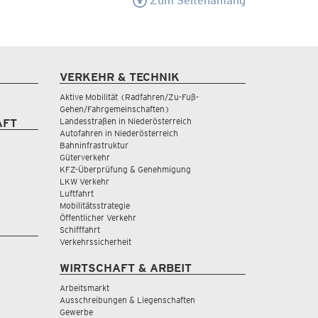
Zum Seitenanfang
VERKEHR & TECHNIK
Aktive Mobilität (Radfahren/Zu-Fuß-
Gehen/Fahrgemeinschaften)
Landesstraßen in Niederösterreich
AFT
Autofahren in Niederösterreich
Bahninfrastruktur
Güterverkehr
KFZ-Überprüfung & Genehmigung
LKW Verkehr
Luftfahrt
Mobilitätsstrategie
Öffentlicher Verkehr
Schifffahrt
Verkehrssicherheit
WIRTSCHAFT & ARBEIT
Arbeitsmarkt
Ausschreibungen & Liegenschaften
Gewerbe