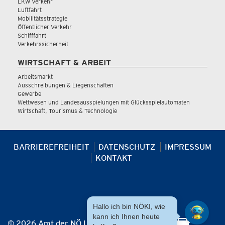
LKW Verkehr
Luftfahrt
Mobilitätsstrategie
Öffentlicher Verkehr
Schifffahrt
Verkehrssicherheit
WIRTSCHAFT & ARBEIT
Arbeitsmarkt
Ausschreibungen & Liegenschaften
Gewerbe
Wettwesen und Landesausspielungen mit Glücksspielautomaten
Wirtschaft, Tourismus & Technologie
BARRIEREFREIHEIT
DATENSCHUTZ
IMPRESSUM
KONTAKT
Hallo ich bin NÖKI, wie
kann ich Ihnen heute
© 2026 Amt der NÖ Landesregierung