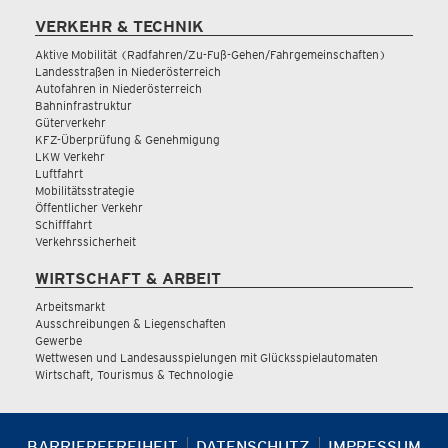
VERKEHR & TECHNIK
Aktive Mobilität (Radfahren/Zu-Fuß-Gehen/Fahrgemeinschaften)
Landesstraßen in Niederösterreich
Autofahren in Niederösterreich
Bahninfrastruktur
Güterverkehr
KFZ-Überprüfung & Genehmigung
LKW Verkehr
Luftfahrt
Mobilitätsstrategie
Öffentlicher Verkehr
Schifffahrt
Verkehrssicherheit
WIRTSCHAFT & ARBEIT
Arbeitsmarkt
Ausschreibungen & Liegenschaften
Gewerbe
Wettwesen und Landesausspielungen mit Glücksspielautomaten
Wirtschaft, Tourismus & Technologie
BARRIEREFREIHEIT
DATENSCHUTZ
IMPRESSUM