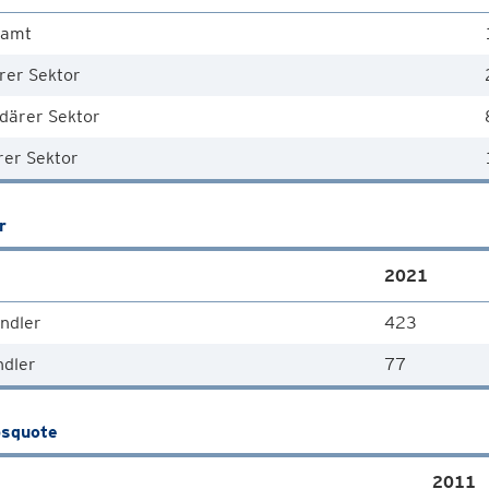
samt
rer Sektor
därer Sektor
rer Sektor
r
2021
ndler
423
ndler
77
squote
2011