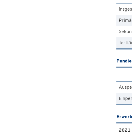
insge
Primä
Sekun
Tertiä
Pendle
Auspe
Einpe
Erwerb
2021