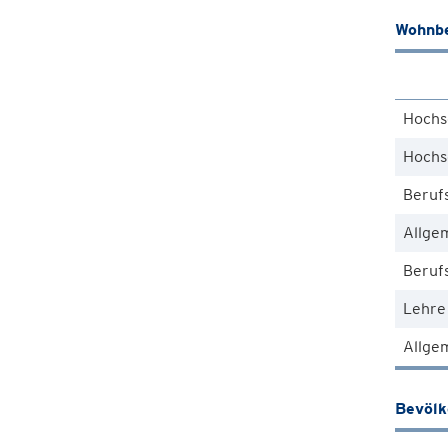
Wohnbe
Hochs
Hochs
Beruf
Allge
Berufs
Lehre
Allgem
Bevöl