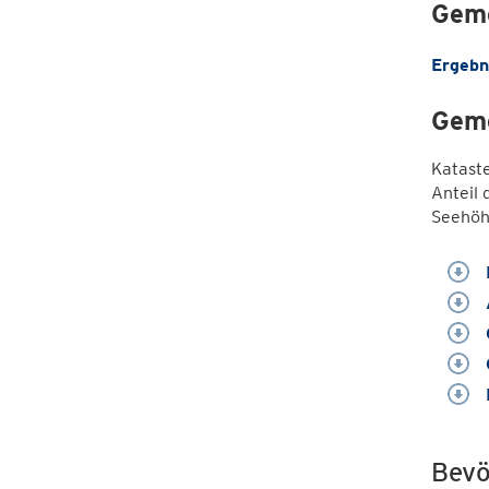
Geme
Ergebn
Geme
Katast
Anteil 
Seehöh
Bevö