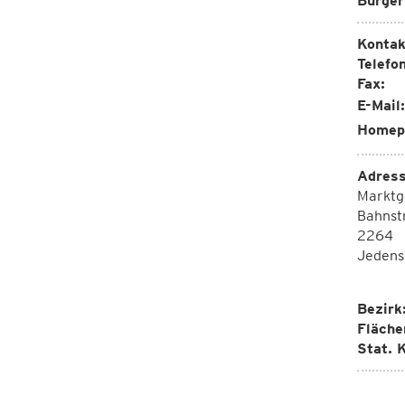
Bürger
Kontak
Telefon
Fax:
E-Mail:
Homep
Adress
Marktg
Bahnst
2264
Jedens
Bezirk
Fläche
Stat. K