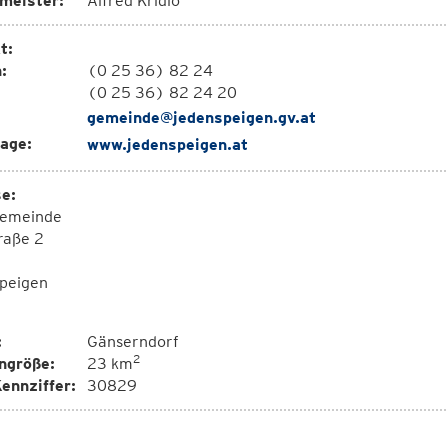
meister:
Alfred Kridlo
t:
:
(0 25 36) 82 24
(0 25 36) 82 24 20
gemeinde@jedenspeigen.gv.at
age:
www.jedenspeigen.at
e:
emeinde
raße 2
peigen
:
Gänserndorf
2
ngröße:
23 km
ennziffer:
30829