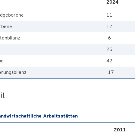
2024
dgeborene
11
rbene
17
tenbilanz
-6
25
ug
42
rungsbilanz
-17
it
andwirtschaftliche Arbeitsstätten
2011