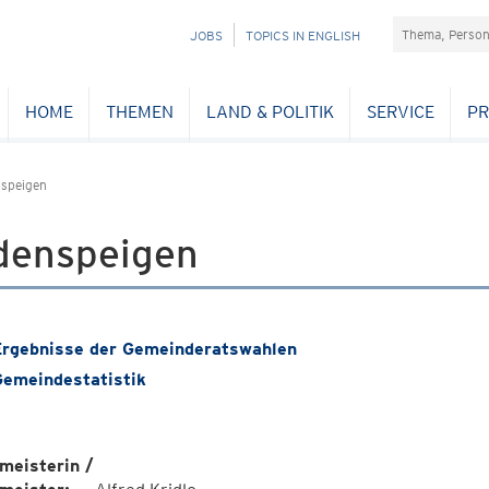
Suchefeld
NAVIGATION
JOBS
TOPICS IN ENGLISH
ÜBERSPRINGEN
HOME
THEMEN
LAND & POLITIK
SERVICE
PR
speigen
denspeigen
rgebnisse der Gemeinderatswahlen
emeindestatistik
meisterin /