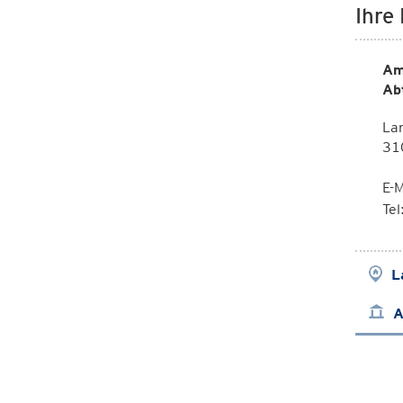
Ihre
Am
Ab
La
310
E-M
Te
L
A