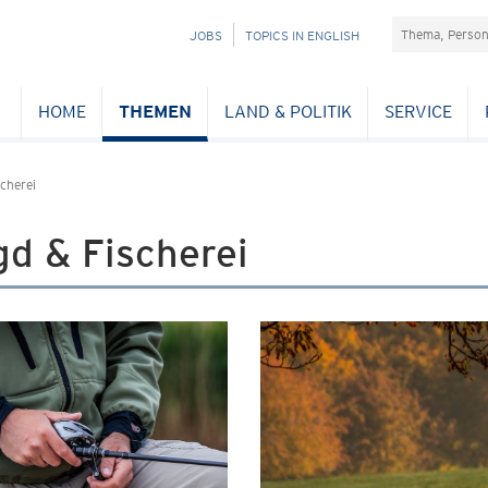
Suchefeld
NAVIGATION
JOBS
TOPICS IN ENGLISH
ÜBERSPRINGEN
HOME
THEMEN
LAND & POLITIK
SERVICE
cherei
d & Fischerei