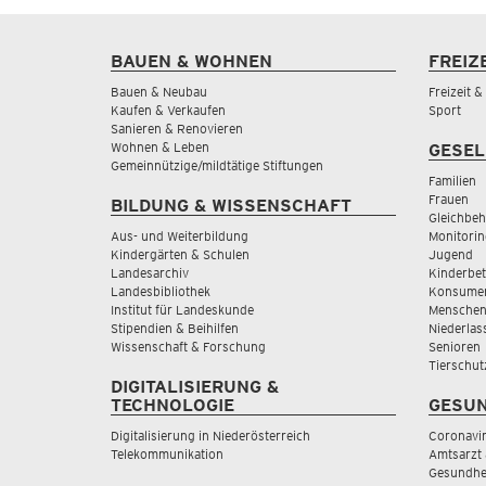
BAUEN & WOHNEN
FREIZ
Bauen & Neubau
Freizeit 
Kaufen & Verkaufen
Sport
Sanieren & Renovieren
Wohnen & Leben
GESEL
Gemeinnützige/mildtätige Stiftungen
Familien
Frauen
BILDUNG & WISSENSCHAFT
Gleichbeh
Aus- und Weiterbildung
Monitorin
Kindergärten & Schulen
Jugend
Landesarchiv
Kinderbe
Landesbibliothek
Konsumen
Institut für Landeskunde
Menschen
Stipendien & Beihilfen
Niederlas
Wissenschaft & Forschung
Senioren
Tierschut
DIGITALISIERUNG &
TECHNOLOGIE
GESUN
Digitalisierung in Niederösterreich
Coronavi
Telekommunikation
Amtsarzt 
Gesundhei