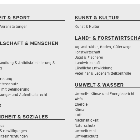
EIT & SPORT
KUNST & KULTUR
& Veranstaltungen
Kunst & Kultur
LAND- & FORSTWIRTSCH
LSCHAFT & MENSCHEN
Agrarstruktur, Boden, Güterwege
Forstwirtschaft
Jagd & Fischerei
andlung & Antidiskriminierung &
Landwirtschaft
g
Ländliche Entwicklung
Veterinär & Lebensmittelkontrolle
treuung
tenschutz
UMWELT & WASSER
 mit Behinderung
Umwelt-, Klima- und Energiebericht
sungs- und Aufenthaltsrecht
Abfall
Energie
z
Klima
Luft
DHEIT & SOZIALES
Nachhaltigkeit
rus
Naturschutz
& Bewilligungen
Umweltrecht
tseinrichtungen
Umweltschutz