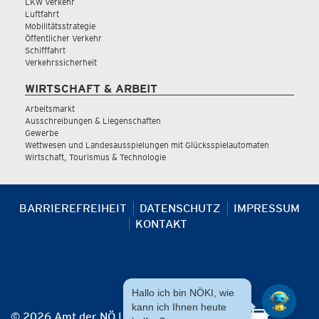
LKW Verkehr
Luftfahrt
Mobilitätsstrategie
Öffentlicher Verkehr
Schifffahrt
Verkehrssicherheit
WIRTSCHAFT & ARBEIT
Arbeitsmarkt
Ausschreibungen & Liegenschaften
Gewerbe
Wettwesen und Landesausspielungen mit Glücksspielautomaten
Wirtschaft, Tourismus & Technologie
BARRIEREFREIHEIT
DATENSCHUTZ
IMPRESSUM
KONTAKT
Hallo ich bin NÖKI, wie
kann ich Ihnen heute
© 2026 Amt der NÖ Landesregierung