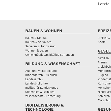
Letzte
BAUEN & WOHNEN
FREIZ
Bauen & Neubau
Freizeit 
Kaufen & Verkaufen
Sport
Sanieren & Renovieren
Wohnen & Leben
GESEL
Gemeinnützige/mildtätige Stiftungen
Familien
Frauen
BILDUNG & WISSENSCHAFT
Gleichbeh
Aus- und Weiterbildung
Monitorin
Kindergärten & Schulen
Jugend
Landesarchiv
Kinderbe
Landesbibliothek
Konsumen
Institut für Landeskunde
Menschen
Stipendien & Beihilfen
Niederlas
Wissenschaft & Forschung
Senioren
Tierschut
DIGITALISIERUNG &
TECHNOLOGIE
GESUN