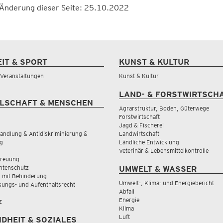
 Änderung dieser Seite: 25.10.2022
EIT & SPORT
KUNST & KULTUR
& Veranstaltungen
Kunst & Kultur
LAND- & FORSTWIRTSCH
LSCHAFT & MENSCHEN
Agrarstruktur, Boden, Güterwege
Forstwirtschaft
Jagd & Fischerei
andlung & Antidiskriminierung &
Landwirtschaft
g
Ländliche Entwicklung
Veterinär & Lebensmittelkontrolle
treuung
tenschutz
UMWELT & WASSER
 mit Behinderung
Umwelt-, Klima- und Energiebericht
sungs- und Aufenthaltsrecht
Abfall
Energie
z
Klima
Luft
DHEIT & SOZIALES