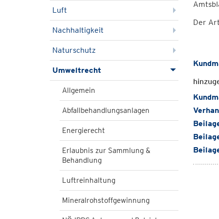
Amtsbla
Luft
Der Art
Nachhaltigkeit
Naturschutz
Kundma
Umweltrecht
hinzug
Allgemein
Kundma
Verhan
Abfallbehandlungsanlagen
Beilag
Energierecht
Beilag
Beilag
Erlaubnis zur Sammlung &
Behandlung
Luftreinhaltung
Mineralrohstoffgewinnung