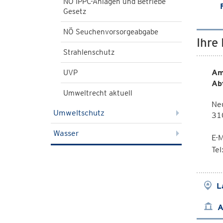
NÖ IPPC-Anlagen und Betriebe
Gesetz
NÖ Seuchenvorsorgeabgabe
Ihre
Strahlenschutz
Am
UVP
Ab
Umweltrecht aktuell
Ne
Umweltschutz
310
Wasser
E-M
Te
L
A