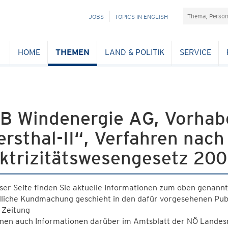
Suchefeld
NAVIGATION
JOBS
TOPICS IN ENGLISH
ÜBERSPRINGEN
HOME
THEMEN
LAND & POLITIK
SERVICE
B Windenergie AG, Vorhab
rsthal-II“, Verfahren nac
ektrizitätswesengesetz 20
ser Seite finden Sie aktuelle Informationen zum oben genann
dliche Kundmachung geschieht in den dafür vorgesehenen Publ
 Zeitung
nen auch Informationen darüber im Amtsblatt der NÖ Landesre