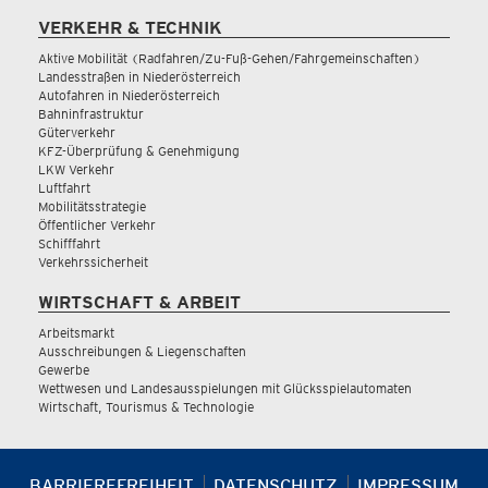
VERKEHR & TECHNIK
Aktive Mobilität (Radfahren/Zu-Fuß-Gehen/Fahrgemeinschaften)
Landesstraßen in Niederösterreich
Autofahren in Niederösterreich
Bahninfrastruktur
Güterverkehr
KFZ-Überprüfung & Genehmigung
LKW Verkehr
Luftfahrt
Mobilitätsstrategie
Öffentlicher Verkehr
Schifffahrt
Verkehrssicherheit
WIRTSCHAFT & ARBEIT
Arbeitsmarkt
Ausschreibungen & Liegenschaften
Gewerbe
Wettwesen und Landesausspielungen mit Glücksspielautomaten
Wirtschaft, Tourismus & Technologie
BARRIEREFREIHEIT
DATENSCHUTZ
IMPRESSUM