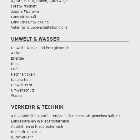
Agrarstruktur, Boden, Güterwege
Forstwirtschaft
Jagd & Fischerei
Landwirtschaft
Ländliche Entwicklung
Veterinär & Lebensmittelkontrolle
UMWELT & WASSER
Umwelt-, Klima- und Energiebericht
Abfall
Energie
Klima
Luft
Nachhaltigkeit
Naturschutz
Umweltrecht
Umweltschutz
Wasser
VERKEHR & TECHNIK
Aktive Mobilität (Radfahren/Zu-Fuß-Gehen/Fahrgemeinschaften)
Landesstraßen in Niederösterreich
Autofahren in Niederösterreich
Bahninfrastruktur
Güterverkehr