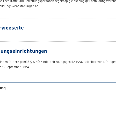
he Fachkräfte und Betreuungspersonen regelmäßig einschlägige Fortbildungsveran
bildungsveranstaltungen an.
rviceseite
uungseinrichtungen
einden fördern gemäß § 6 NÖ Kinderbetreuungsgesetz 1996 Betreiber von NÖ Tages
 ab 1. September 2024
ung