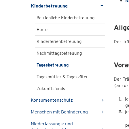
R
Kinderbetreuung
Betriebliche Kinderbetreuung
Allg
Horte
Kinderferienbetreuung
Der Trä
Nachmittagsbetreuung
Vora
Tagesbetreuung
Tagesmütter & Tagesväter
Der Trä
(anzuz
Zukunftsfonds
j
Konsumentenschutz
g
j
Menschen mit Behinderung
Niederlassungs- und
p