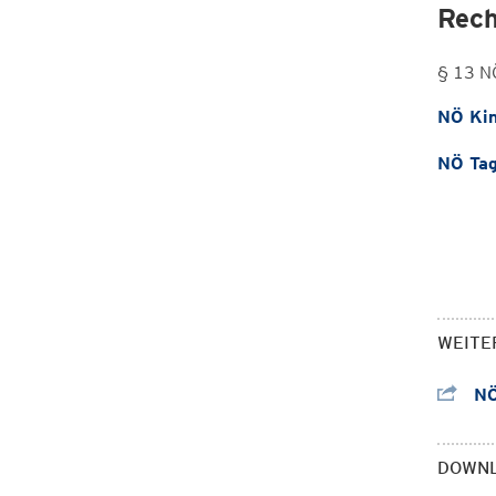
Rech
§ 13 N
NÖ Kin
NÖ Tag
WEITE
NÖ
DOWN