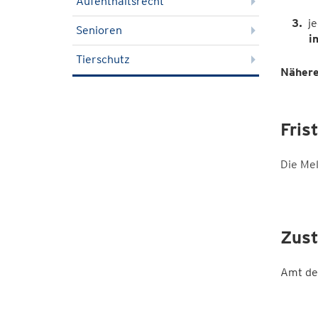
Aufenthaltsrecht
j
Senioren
i
Tierschutz
Nähere
Fris
Die Mel
Zust
Amt de