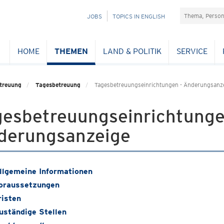
Suchefeld
NAVIGATION
JOBS
TOPICS IN ENGLISH
ÜBERSPRINGEN
HOME
THEMEN
LAND & POLITIK
SERVICE
treuung
Tagesbetreuung
Tagesbetreuungseinrichtungen - Änderungsanz
gesbetreuungseinrichtunge
derungsanzeige
llgemeine Informationen
oraussetzungen
risten
uständige Stellen