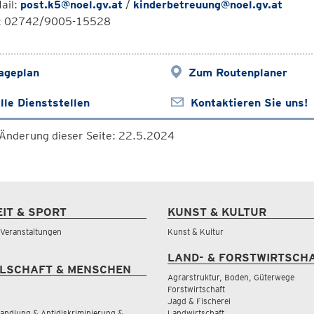
ail:
post.k5@noel.gv.at
/
kinderbetreuung@noel.gv.at
l: 02742/9005-15528
ageplan
Zum Routenplaner
lle Dienststellen
Kontaktieren Sie uns!
 Änderung dieser Seite: 22.5.2024
EIT & SPORT
KUNST & KULTUR
& Veranstaltungen
Kunst & Kultur
LAND- & FORSTWIRTSCH
LSCHAFT & MENSCHEN
Agrarstruktur, Boden, Güterwege
Forstwirtschaft
Jagd & Fischerei
andlung & Antidiskriminierung &
Landwirtschaft