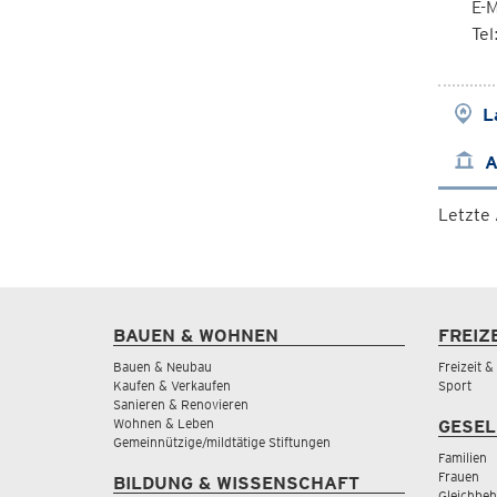
E-M
Te
L
A
Letzte
BAUEN & WOHNEN
FREIZ
Bauen & Neubau
Freizeit 
Kaufen & Verkaufen
Sport
Sanieren & Renovieren
Wohnen & Leben
GESEL
Gemeinnützige/mildtätige Stiftungen
Familien
Frauen
BILDUNG & WISSENSCHAFT
Gleichbeh