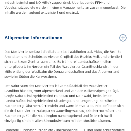
Industrieviertel und NÖ Mitte) zugeordnet. Überlappende FFH- und
Vogelschutzgebiete werden in einem Managementplan zusammengefasst. Die
Inhalte werden laufend aktualisiert und ergänzt.
Allgemeine Informationen
Das Mostviertel umfasst die Statutarstadt Waidhofen a.d. Ybbs, die Bezirke
Amstetten und Scheibbs sowie den Großteil des Bezirks Melk und orientiert
sich stark zum Zentralraum Linz. Es ist in drei Landschaftseinheiten
untergliedert: Im Norden ein Teil des Waldviertler Granithochlands, in der
Mitte entlang der Westbahn die Donaulandschaften und das Alpenvorland
sowie im Süden die Kalkvoralpen.
Der Naturraum des Mostviertels ist vom Südabfall des Waldviertler
Granithochlandes, vom Alpenvorland und von den Kalkvoralpen geprägt.
Große Naturschutzgebiete sind Hundsau und Rothwald, bedeutende
Landschaftsschutzgebiete sind Strudengau und Umgebung, Forstheide,
Buchenberg, Ötscher-Dürrenstein und Gamstein-Voralpe. Hier befinden sich
die drei Mostviertler Naturparke: Jauerling-Wachau, Ötscher-Tormäuer und
Buchenberg. Für die Hauptregion namensgebend und österreichweit
einzigartig sind die alten Streuobstwiesen mit den Mostbirnbäumen.
Folgende Europaschutzgebiete (überlappende FFH- und Vogelschutzgebiete