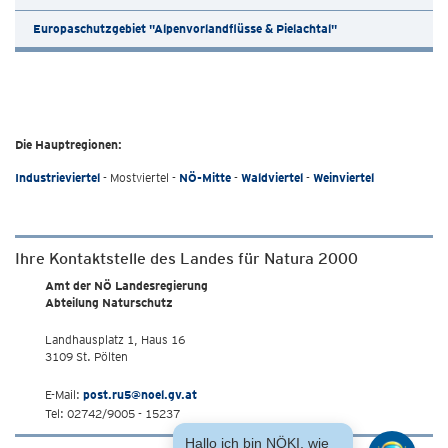
Europaschutzgebiet "Alpenvorlandflüsse & Pielachtal"
Die Hauptregionen:
Industrieviertel
- Mostviertel -
NÖ-Mitte
-
Waldviertel
-
Weinviertel
Ihre Kontaktstelle des Landes für Natura 2000
Amt der NÖ Landesregierung
Abteilung Naturschutz
Landhausplatz 1, Haus 16
3109 St. Pölten
E-Mail:
post.ru5@noel.gv.at
Tel: 02742/9005 - 15237
Hallo ich bin NÖKI, wie