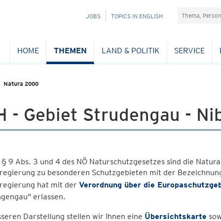
Suchefeld
NAVIGATION
JOBS
TOPICS IN ENGLISH
ÜBERSPRINGEN
HOME
THEMEN
LAND & POLITIK
SERVICE
Natura 2000
H - Gebiet Strudengau - N
§ 9 Abs. 3 und 4 des NÖ Naturschutzgesetzes sind die Natur
regierung zu besonderen Schutzgebieten mit der Bezeichnung
regierung hat mit der
Verordnung über die Europaschutzgeb
ngengau" erlassen.
seren Darstellung stellen wir Ihnen eine
Übersichtskarte
sow