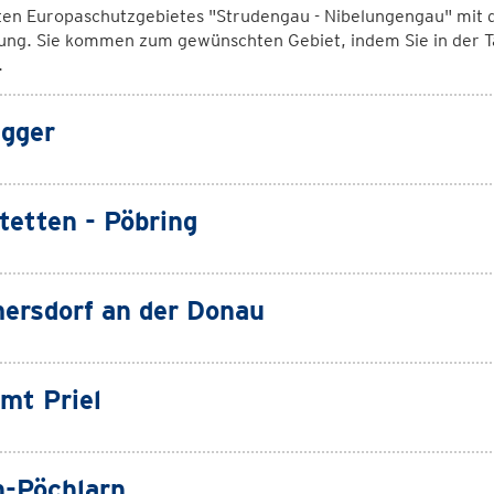
ten Europaschutzgebietes "Strudengau - Nibelungengau" mit d
ung. Sie kommen zum gewünschten Gebiet, indem Sie in der T
.
gger
tetten - Pöbring
rsdorf an der Donau
mt Priel
n-Pöchlarn