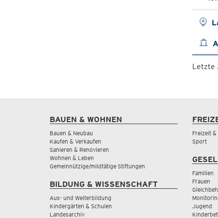
L
A
Letzte
BAUEN & WOHNEN
FREIZ
Bauen & Neubau
Freizeit 
Kaufen & Verkaufen
Sport
Sanieren & Renovieren
Wohnen & Leben
GESEL
Gemeinnützige/mildtätige Stiftungen
Familien
Frauen
BILDUNG & WISSENSCHAFT
Gleichbeh
Aus- und Weiterbildung
Monitorin
Kindergärten & Schulen
Jugend
Landesarchiv
Kinderbe