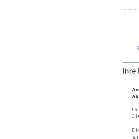
Ihre
Am
Ab
La
310
E-M
Te