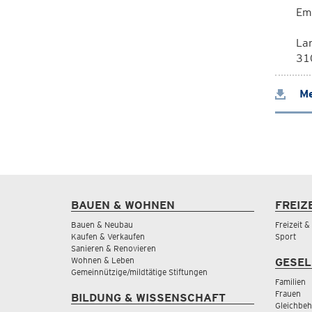
Em
La
310
Me
BAUEN & WOHNEN
FREIZ
Bauen & Neubau
Freizeit 
Kaufen & Verkaufen
Sport
Sanieren & Renovieren
Wohnen & Leben
GESEL
Gemeinnützige/mildtätige Stiftungen
Familien
Frauen
BILDUNG & WISSENSCHAFT
Gleichbeh