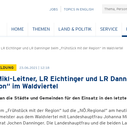
Suchefeld
NAVIGATION
JOBS
TOPICS IN ENGLISH
ÜBERSPRINGEN
HOME
THEMEN
LAND & POLITIK
SERVICE
, LR Eichtinger und LR Danninger beim „Frühstück mit der Region“ im Waldviertel
ELDUNG
23.06.2021 | 12:18
ikl-Leitner, LR Eichtinger und LR Dann
on“ im Waldviertel
an die Städte und Gemeinden für den Einsatz in den letzt
em „Frühstück mit der Region“ lud die „NÖ.Regional“ am heut
eister aus dem Waldviertel mit Landeshauptfrau Johanna Mikl
rat Jochen Danninger. Die Landeshauptfrau und die beiden La