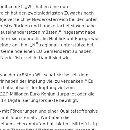
rbeitsmarkt: „Wir haben eine gute
rreich hat den zweitniedrigsten Zuwachs nach
lge verzeichne Niederösterreich bei den unter
ber 50-Jährigen und Langzeitarbeitslosen habe
v auseinandersetzen müssen.“ Insgesamt habe
nter sich gebracht. Im Hinblick auf Europa wies
einde an“ hin. „NÖ.regional“ unterstütze bei
der Gemeinde einen EU-Gemeinderat zu haben.
Niederösterreich. Damit sind wir
on der größten Wirtschaftskrise seit dem
ir haben der Impfung viel zu verdanken.“ Es
n habe abseits der Impfung viel zum
229 Millionen Euro-Konjunkturpaket oder die
14 Digitalisierungsprojekte bewilligt.“
mit Förderungen und einer Qualitätsoffensive
auf Touristen ab. „Wir haben die
en sicheren Aufenthalt bieten. Mittelfristig