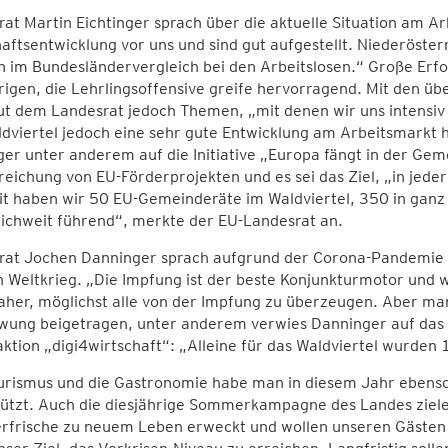
at Martin Eichtinger sprach über die aktuelle Situation am A
aftsentwicklung vor uns und sind gut aufgestellt. Niederöste
 im Bundesländervergleich bei den Arbeitslosen.“ Große Erfo
igen, die Lehrlingsoffensive greife hervorragend. Mit den ü
ut dem Landesrat jedoch Themen, „mit denen wir uns intensi
dviertel jedoch eine sehr gute Entwicklung am Arbeitsmarkt hi
ger unter anderem auf die Initiative „Europa fängt in der Gem
reichung von EU-Förderprojekten und es sei das Ziel, „in je
t haben wir 50 EU-Gemeinderäte im Waldviertel, 350 in ganz 
ichweit führend“, merkte der EU-Landesrat an.
rat Jochen Danninger sprach aufgrund der Corona-Pandemie v
 Weltkrieg. „Die Impfung ist der beste Konjunkturmotor und w
aher, möglichst alle von der Impfung zu überzeugen. Aber ma
wung beigetragen, unter anderem verwies Danninger auf das 
ktion „digi4wirtschaft“: „Alleine für das Waldviertel wurden 1
urismus und die Gastronomie habe man in diesem Jahr ebenso 
ützt. Auch die diesjährige Sommerkampagne des Landes ziele 
rische zu neuem Leben erweckt und wollen unseren Gästen ein