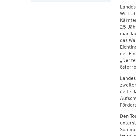
Landesr
Wirtsch
Kärnten
25-Jähr
man la
das Wal
Eichtin
der Ein
„Derzei
österre
Landes
zweiten
gelte d
Aufsch
Fördera
Den To
unterst
Sommerf