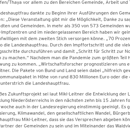
fen/Thaya vor allem zu den Bereichen Gemeinde, Arbeit und 
deshauptfrau dankte zu Beginn ihrer Ausführungen den Gemei
: „Diese Veranstaltung gibt mir die Möglichkeit, Danke zu s
ädten und Gemeinden. In mehr als 350 von 573 Gemeinden wur
Impfzentren und im niedergelassenen Bereich haben wir geimp
pfwilligen mit dem zweiten Stich versorgen könne. „70 Proze
so die Landeshauptfrau. Durch den Impffortschritt und die vie
sschritte durchzuführen und damit „Schritt für Schritt zur N
h zu machen.“ Nachdem man die Pandemie zum größten Teil hin
wung zu kommen. „Wirtschaftsforscher prognostizieren uns ei
itner. Die Pakete von Bund und Land seien dabei „hilfreich g
Kommunalpaket in Höhe von rund 830 Millionen Euro oder die 
unterstrich die Landeshauptfrau.
ßes Zukunftsprojekt sei laut Mikl-Leitner die Entwicklung der
lung Niederösterreichs in den nächsten zehn bis 15 Jahren f
rwoche auch in der Landesregierung einstimmig geeinigt. Es
isierung, Klimawandel, den gesellschaftlichen Wandel, Bürge
auptfrau Mikl-Leitner, dass sie das Versprechen abgeben kön
Partner der Gemeinden zu sein und im Miteinander das Waldvi