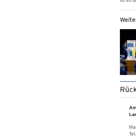
ist es 
Weite
Rück
Am
La
Mag
Te