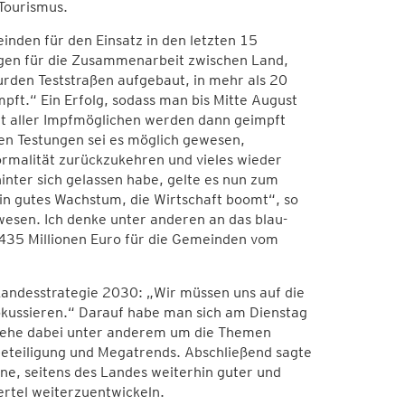
Tourismus.
nden für den Einsatz in den letzten 15
agen für die Zusammenarbeit zwischen Land,
den Teststraßen aufgebaut, in mehr als 20
ft.“ Ein Erfolg, sodass man bis Mitte August
nt aller Impfmöglichen werden dann geimpft
len Testungen sei es möglich gewesen,
ormalität zurückzukehren und vieles wieder
ter sich gelassen habe, gelte es nun zum
n gutes Wachstum, die Wirtschaft boomt“, so
ewesen. Ich denke unter anderen an das blau-
435 Millionen Euro für die Gemeinden vom
 Landesstrategie 2030: „Wir müssen uns auf die
okussieren.“ Darauf habe man sich am Dienstag
 gehe dabei unter anderem um die Themen
rbeteiligung und Megatrends. Abschließend sagte
ne, seitens des Landes weiterhin guter und
ertel weiterzuentwickeln.