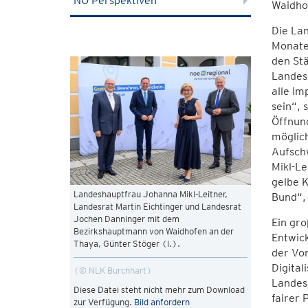
NÖ Perspektiven
Waidho
Die Lan
Monaten
den St
Landes-
alle Im
sein“, 
Öffnung
möglic
Aufsch
Mikl-Le
gelbe 
Landeshauptfrau Johanna Mikl-Leitner,
Bund“, 
Landesrat Martin Eichtinger und Landesrat
Jochen Danninger mit dem
Ein gro
Bezirkshauptmann von Waidhofen an der
Entwick
Thaya, Günter Stöger (l.).
der Vo
Digital
© NLK Burchhart
Landesh
Diese Datei steht nicht mehr zum Download
fairer 
zur Verfügung.
Bild anfordern