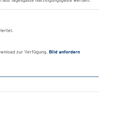
llen aus Tagesgäste Nächtigungsgäste werden.“
iertel.
Download zur Verfügung.
Bild anfordern