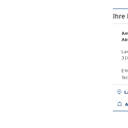
Ihre
Am
Ab
Lan
310
E-M
Te
L
A