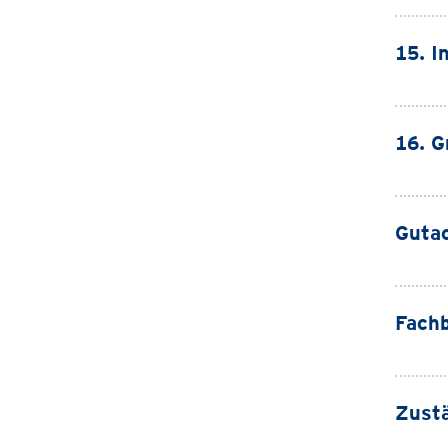
15. I
16. G
Guta
Fachb
Zustä