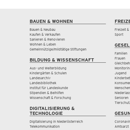
BAUEN & WOHNEN
FREIZ
Bauen & Neubau
Freizeit 
Kaufen & Verkaufen
Sport
Sanieren & Renovieren
Wohnen & Leben
GESEL
Gemeinnützige/mildtätige Stiftungen
Familien
Frauen
BILDUNG & WISSENSCHAFT
Gleichbeh
Aus- und Weiterbildung
Monitorin
Kindergärten & Schulen
Jugend
Landesarchiv
Kinderbe
Landesbibliothek
Konsumen
Institut für Landeskunde
Menschen
Stipendien & Beihilfen
Niederlas
Wissenschaft & Forschung
Senioren
Tierschut
DIGITALISIERUNG &
TECHNOLOGIE
GESUN
Digitalisierung in Niederösterreich
Coronavi
Telekommunikation
Amtsarzt 