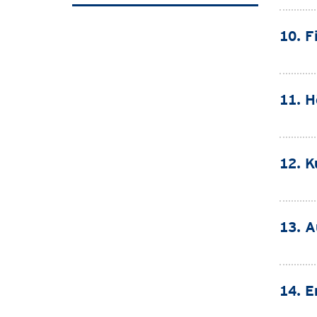
10. F
11. H
12. K
13. A
14. E