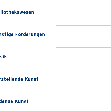
bliothekswesen
nstige Förderungen
sik
rstellende Kunst
ldende Kunst