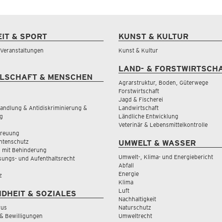
EIT & SPORT
KUNST & KULTUR
& Veranstaltungen
Kunst & Kultur
LAND- & FORSTWIRTSCH
LSCHAFT & MENSCHEN
Agrarstruktur, Boden, Güterwege
Forstwirtschaft
Jagd & Fischerei
andlung & Antidiskriminierung &
Landwirtschaft
g
Ländliche Entwicklung
Veterinär & Lebensmittelkontrolle
treuung
tenschutz
UMWELT & WASSER
 mit Behinderung
Umwelt-, Klima- und Energiebericht
sungs- und Aufenthaltsrecht
Abfall
Energie
z
Klima
Luft
DHEIT & SOZIALES
Nachhaltigkeit
rus
Naturschutz
& Bewilligungen
Umweltrecht