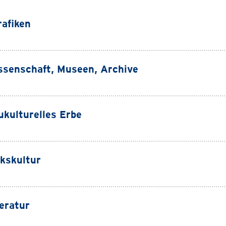
rafiken
ssenschaft, Museen, Archive
ukulturelles Erbe
lkskultur
teratur