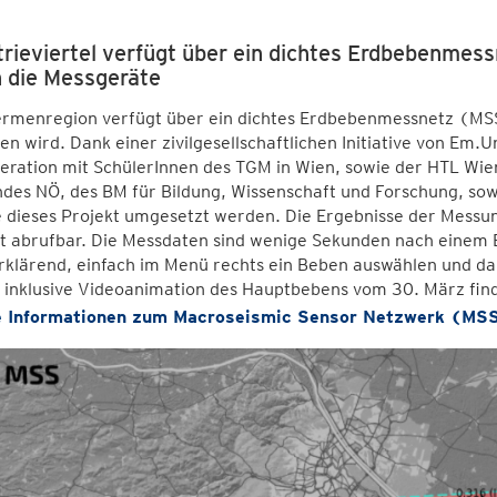
trieviertel verfügt über ein dichtes Erdbebenmess
 die Messgeräte
ermenregion verfügt über ein dichtes Erdbebenmessnetz (MSS)
en wird. Dank einer zivilgesellschaftlichen Initiative von Em.
eration mit SchülerInnen des TGM in Wien, sowie der HTL Wie
ndes NÖ, des BM für Bildung, Wissenschaft und Forschung, so
 dieses Projekt umgesetzt werden. Die Ergebnisse der Messun
t abrufbar. Die Messdaten sind wenige Sekunden nach einem Er
rklärend, einfach im Menü rechts ein Beben auswählen und da
 inklusive Videoanimation des Hauptbebens vom 30. März find
 Informationen zum Macroseismic Sensor Netzwerk (MS