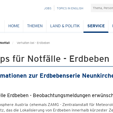
Suchefeld
NAVIGATION
JOBS
TOPICS IN ENGLISH
ÜBERSPRINGEN
HOME
THEMEN
LAND & POLITIK
SERVICE
Notfall
Verhalten bei - Erdbeben
ps für Notfälle - Erdbeben
rmationen zur Erdbebenserie Neunkirch
lle Erdbeben - Beobachtungsmeldungen erwünsc
osphere Austria (ehemals ZAMG - Zentralanstalt für Meteorol
z, das die Lokalisierung von Erdbeben innerhalb kürzester Zeit