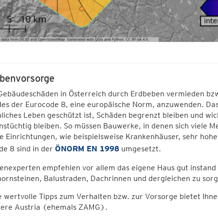
benvorsorge
ebäudeschäden in Österreich durch Erdbeben vermieden bzw. 
s der Eurocode 8, eine europäische Norm, anzuwenden. Das Zi
liches Leben geschützt ist, Schäden begrenzt bleiben und wi
nstüchtig bleiben. So müssen Bauwerke, in denen sich viele 
e Einrichtungen, wie beispielsweise Krankenhäuser, sehr hohe 
e 8 sind in der
ÖNORM EN 1998
umgesetzt.
nexperten empfehlen vor allem das eigene Haus gut instand z
ornsteinen, Balustraden, Dachrinnen und dergleichen zu sorg
 wertvolle Tipps zum Verhalten bzw. zur Vorsorge
bietet Ihne
ere Austria (ehemals ZAMG).