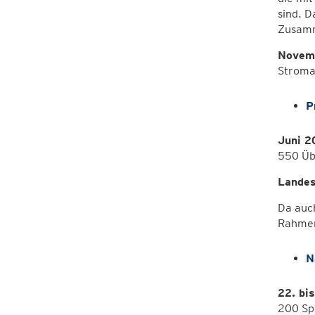
sind. 
Zusamme
Novemb
Stroma
P
Juni 2
550 Übu
Landes
Da auch
Rahmen
N
22. bi
200 Spe