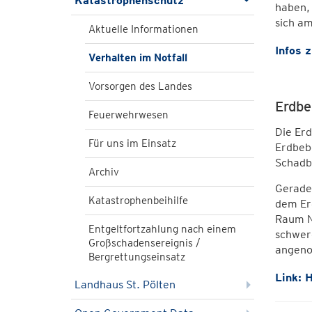
Katastrophenschutz
haben, 
sich a
Aktuelle Informationen
Infos 
Verhalten im Notfall
Vorsorgen des Landes
Erdbe
Feuerwehrwesen
Die Erd
Für uns im Einsatz
Erdbebe
Schadbe
Archiv
Gerade 
Katastrophenbeihilfe
dem Er
Raum N
Entgeltfortzahlung nach einem
schwere
Großschadensereignis /
angen
Bergrettungseinsatz
Link: 
Landhaus St. Pölten