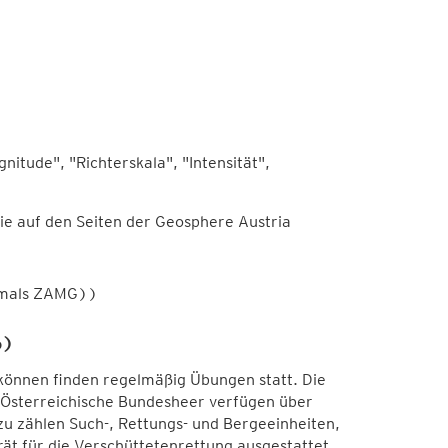
tude", "Richterskala", "Intensität",
e auf den Seiten der Geosphere Austria
rmals ZAMG))
6)
können finden regelmäßig Übungen statt. Die
Österreichische Bundesheer verfügen über
azu zählen Such-, Rettungs- und Bergeeinheiten,
ät für die Verschüttetenrettung ausgestattet