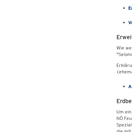
E
V
Erwei
Wie wer
"Seism
Erklär
(ehema
A
Erdbe
Um ein 
NÖ Feu
Spezial
die mit