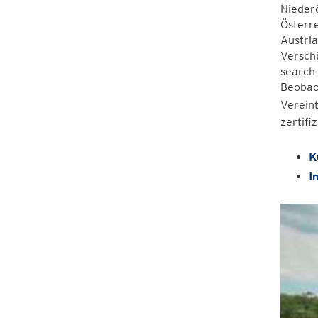
Niederö
Österr
Austria
Verschü
search
Beobach
Verein
zertif
K
I