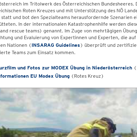
sterreich im Tritolwerk des Österreichischen Bundesheeres. 
eichischen Roten Kreuzes und mit Unterstützung des NÖ Lan
 statt und bot den Spezialteams herausfordernde Szenarien e
tteten. In der internationalen Katastrophenhilfe werden di
 and rescue teams) genannt. Im Zuge von mehrtägigen Übunge
tung und Evaluierung von Expertinnen und Experten, die auf 
ten Nationen (
INSARAG Guidelines
) überprüft und zertifizi
izierte Teams zum Einsatz kommen.
urzfilm und Fotos zur MODEX Übung in Niederösterreich
(
nformationen EU Modex Übung
(Rotes Kreuz)