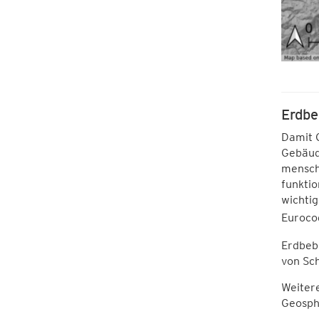
Erdbe
Damit G
Gebäude
mensch
funktio
wichtig
Eurocod
Erdbebe
von Sch
Weitere
Geosph