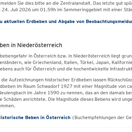
melden Sie dies bitte an die Zentralanstalt. Das letzte gut s
m 24. Juli 2026 um 01.59h im Semmeringgebiet mit einer Stär
zu aktuellen Erdbeben und Abgabe von Beobachtungsmeld
ben in Niederösterreich
bebengefahr in Österreich bzw. in Niederösterreich liegt grund
nländern, wie Griechenland, Italien, Türkei, Japan, Kalifornie
bens auch für Österreich und die hochentwickelte Infrastrukt
die Aufzeichnungen historischer Erdbeben lassen Rückschlüs
dbeben im Raum Schwadorf 1927 mit einer Magnitude von ca.
eulengbach im Jahre 1590 zu nennen, das an den damals bes
 Schäden anrichtete. Die Magnitude dieses Bebens wird ungef
ommen.
Historische Beben in Österreich
(Buchempfehlungen der Geo