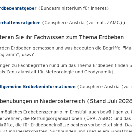
rdbebenratgeber
(Bundesministerium für Inneres)
erhaltensratgeber
(Geosphere Austria (vormals ZAMG))
teren Sie ihr Fachwissen zum Thema Erdbeben
den Erdbeben gemessen und was bedeuten die Begriffe "Magni
ogramm", usw.?
ungen zu Fachbegriffen rund um das Thema Erdbeben finden Si
ls Zentralanstalt für Meteorologie und Geodynamik).
llgemeine Erdbebeninformationen
(Geosphere Austria (vo
benübungen in Niederösterreich (Stand Juli 202
mögliches Erdbebenszenario im Ernstfall auch bewältigen zu 
erwehren, die Rettungsorganisationen (ÖRK, ASBÖ) und das 
kräfte, die für Erdbebeneinsätze bestens vorbereitet sind. D
 Ortungsgerätschaften, Suchhunden und speziellem Einsatzger