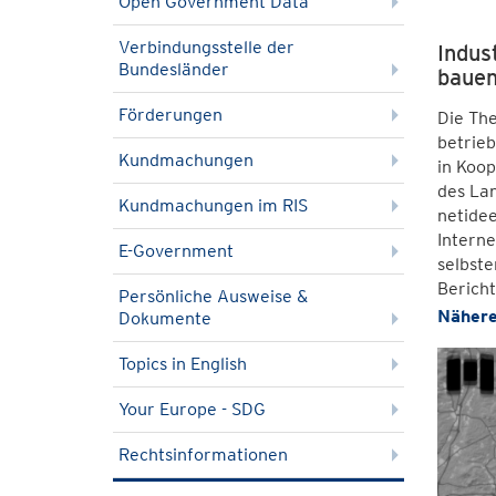
Open Government Data
Verbindungsstelle der
Indus
Bundesländer
bauen
Förderungen
Die Th
betrieb
Kundmachungen
in Koop
des La
Kundmachungen im RIS
netidee
Interne
E-Government
selbste
Bericht
Persönliche Ausweise &
Nähere
Dokumente
Topics in English
Your Europe - SDG
Rechtsinformationen