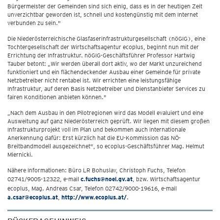
Bürgermeister der Gemeinden sind sich einig, dass es in der heutigen Zeit
unverzichtbar geworden ist, schnell und kostengünstig mit dem Internet
verbunden zu sein."
Die Niederösterreichische Glasfaserinfrastrukturgesellschaft (nöGIG), eine
Tochtergesellschaft der Wirtschaftsagentur ecoplus, beginnt nun mit der
Errichtung der Infrastruktur. nöGIG-Geschäftsführer Professor Hartwig
Tauber betont: „Wir werden überall dort aktiv, wo der Markt unzureichend
funktioniert und ein flächendeckender Ausbau einer Gemeinde für private
Netzbetreiber nicht rentabel ist. Wir errichten eine leistungsfähige
Infrastruktur, auf deren Basis Netzbetreiber und Dienstanbieter Services zu
fairen Konditionen anbieten können."
„Nach dem Ausbau in den Pilotregionen wird das Modell evaluiert und eine
Ausweitung auf ganz Niederösterreich geprüft. Wir liegen mit diesem großen
Infrastrukturprojekt voll im Plan und bekommen auch internationale
Anerkennung dafür: Erst kürzlich hat die EU-Kommission das NÖ-
Breitbandmodell ausgezeichnet", so ecoplus-Geschäftsführer Mag. Helmut
Miernicki.
Nähere Informationen: Büro LR Bohuslav, Christoph Fuchs, Telefon
02741/9005-12322, e-mail
c.fuchs@noel.gv.at
, bzw. Wirtschaftsagentur
ecoplus, Mag. Andreas Csar, Telefon 02742/9000-19616, e-mail
a.csar@ecoplus.at
,
http://www.ecoplus.at/
.