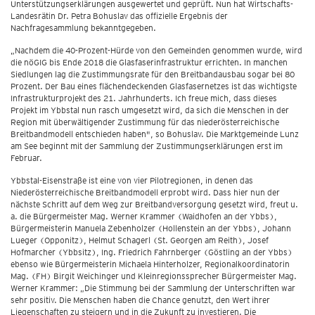
Unterstützungserklärungen ausgewertet und geprüft. Nun hat Wirtschafts-
Landesrätin Dr. Petra Bohuslav das offizielle Ergebnis der
Nachfragesammlung bekanntgegeben.
„Nachdem die 40-Prozent-Hürde von den Gemeinden genommen wurde, wird
die nöGIG bis Ende 2018 die Glasfaserinfrastruktur errichten. In manchen
Siedlungen lag die Zustimmungsrate für den Breitbandausbau sogar bei 80
Prozent. Der Bau eines flächendeckenden Glasfasernetzes ist das wichtigste
Infrastrukturprojekt des 21. Jahrhunderts. Ich freue mich, dass dieses
Projekt im Ybbstal nun rasch umgesetzt wird, da sich die Menschen in der
Region mit überwältigender Zustimmung für das niederösterreichische
Breitbandmodell entschieden haben", so Bohuslav. Die Marktgemeinde Lunz
am See beginnt mit der Sammlung der Zustimmungserklärungen erst im
Februar.
Ybbstal-Eisenstraße ist eine von vier Pilotregionen, in denen das
Niederösterreichische Breitbandmodell erprobt wird. Dass hier nun der
nächste Schritt auf dem Weg zur Breitbandversorgung gesetzt wird, freut u.
a. die Bürgermeister Mag. Werner Krammer (Waidhofen an der Ybbs),
Bürgermeisterin Manuela Zebenholzer (Hollenstein an der Ybbs), Johann
Lueger (Opponitz), Helmut Schagerl (St. Georgen am Reith), Josef
Hofmarcher (Ybbsitz), Ing. Friedrich Fahrnberger (Göstling an der Ybbs)
ebenso wie Bürgermeisterin Michaela Hinterholzer, Regionalkoordinatorin
Mag. (FH) Birgit Weichinger und Kleinregionssprecher Bürgermeister Mag.
Werner Krammer: „Die Stimmung bei der Sammlung der Unterschriften war
sehr positiv. Die Menschen haben die Chance genutzt, den Wert ihrer
Liegenschaften zu steigern und in die Zukunft zu investieren. Die