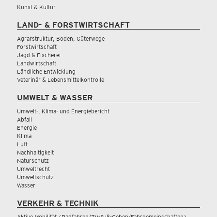
Kunst & Kultur
LAND- & FORSTWIRTSCHAFT
Agrarstruktur, Boden, Güterwege
Forstwirtschaft
Jagd & Fischerei
Landwirtschaft
Ländliche Entwicklung
Veterinär & Lebensmittelkontrolle
UMWELT & WASSER
Umwelt-, Klima- und Energiebericht
Abfall
Energie
Klima
Luft
Nachhaltigkeit
Naturschutz
Umweltrecht
Umweltschutz
Wasser
VERKEHR & TECHNIK
Aktive Mobilität (Radfahren/Zu-Fuß-Gehen/Fahrgemeinschaften)