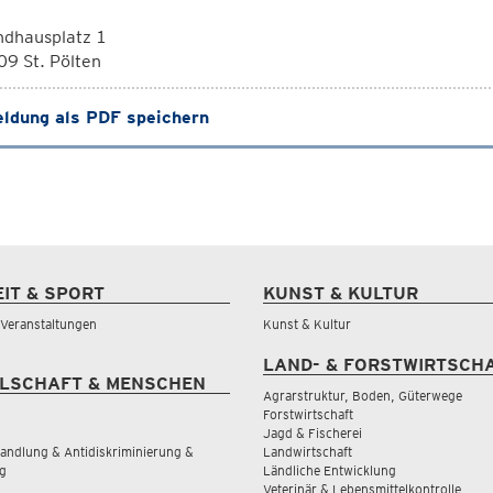
ndhausplatz 1
9 St. Pölten
ldung als PDF speichern
EIT & SPORT
KUNST & KULTUR
& Veranstaltungen
Kunst & Kultur
LAND- & FORSTWIRTSCH
LSCHAFT & MENSCHEN
Agrarstruktur, Boden, Güterwege
Forstwirtschaft
Jagd & Fischerei
andlung & Antidiskriminierung &
Landwirtschaft
g
Ländliche Entwicklung
Veterinär & Lebensmittelkontrolle