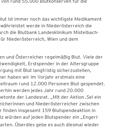
f von rund 55.000 Blutkonserven für die
Blut ist immer noch das wichtigste Medikament
Gewährleistet werde in Niederösterreich die
urch die Blutbank Landesklinikum Mistelbach-
für Niederösterreich, Wien und dem
en und Österreicher regelmäßig Blut. Viele der
twendigkeit, Erstspender in der Altersgruppe
gung mit Blut langfristig sicherzustellen,
r haben wir im Vorjahr erstmals eine
eitraum rund 12.000 Personen Blut gespendet.
merhin werden jedes Jahr rund 20.000
etonte der Landesrat. „Mit der Aktion ‚Sei ein
reicherinnen und Niederösterreicher zwischen
 finden insgesamt 159 Blutspendeaktion in
eiz würden auf jeden Blutspender ein „Engerl-
arten. Überdies gebe es auch diesmal wieder