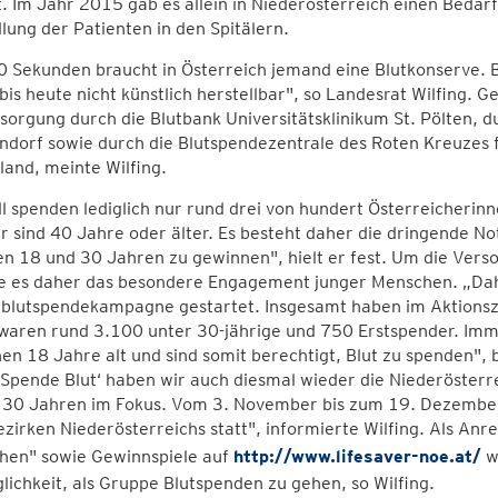
. Im Jahr 2015 gab es allein in Niederösterreich einen Bedar
ung der Patienten in den Spitälern.
0 Sekunden braucht in Österreich jemand eine Blutkonserve. 
 bis heute nicht künstlich herstellbar", so Landesrat Wilfing. 
sorgung durch die Blutbank Universitätsklinikum St. Pölten, d
ndorf sowie durch die Blutspendezentrale des Roten Kreuzes 
land, meinte Wilfing.
l spenden lediglich nur rund drei von hundert Österreicherinn
 sind 40 Jahre oder älter. Es besteht daher die dringende No
n 18 und 30 Jahren zu gewinnen", hielt er fest. Um die Versor
e es daher das besondere Engagement junger Menschen. „Dahe
blutspendekampagne gestartet. Insgesamt haben im Aktionsz
waren rund 3.100 unter 30-jährige und 750 Erstspender. Im
n 18 Jahre alt und sind somit berechtigt, Blut zu spenden", b
 Spende Blut‘ haben wir auch diesmal wieder die Niederöster
 30 Jahren im Fokus. Vom 3. November bis zum 19. Dezember
ezirken Niederösterreichs statt", informierte Wilfing. Als Anr
hen" sowie Gewinnspiele auf
http://www.lifesaver-noe.at/
w
lichkeit, als Gruppe Blutspenden zu gehen, so Wilfing.