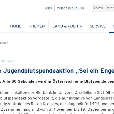
Suchefeld
NAVIGATION
JOBS
TOPICS IN ENGLISH
ÜBERSPRINGEN
HOME
THEMEN
LAND & POLITIK
SERVICE
enden
16 | 13:38
 Jugendblutspendeaktion „Sei ein Engel
g: Alle 80 Sekunden wird in Österreich eine Blutspende ben
Räumlichkeiten der Blutbank im Universitätsklinikum St. Pöl
lutspendeaktion vorgestellt, die auf Initiative von Landesrat
ndezentrale des Roten Kreuzes, der Jugendinfo 1424 und der
 Zusammenhang sind vom 3. November bis 19. Dezember in g