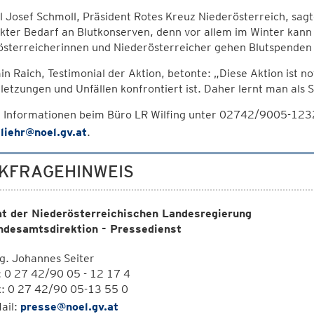
 Josef Schmoll, Präsident Rotes Kreuz Niederösterreich, sag
rkter Bedarf an Blutkonserven, denn vor allem im Winter ka
österreicherinnen und Niederösterreicher gehen Blutspenden 
n Raich, Testimonial der Aktion, betonte: „Diese Aktion ist 
letzungen und Unfällen konfrontiert ist. Daher lernt man als S
 Informationen beim Büro LR Wilfing unter 02742/9005-12324
.liehr@noel.gv.at
.
KFRAGEHINWEIS
t der Niederösterreichischen Landesregierung
ndesamtsdirektion - Pressedienst
g. Johannes Seiter
: 0 27 42/90 05 - 12 17 4
x: 0 27 42/90 05-13 55 0
ail:
presse@noel.gv.at