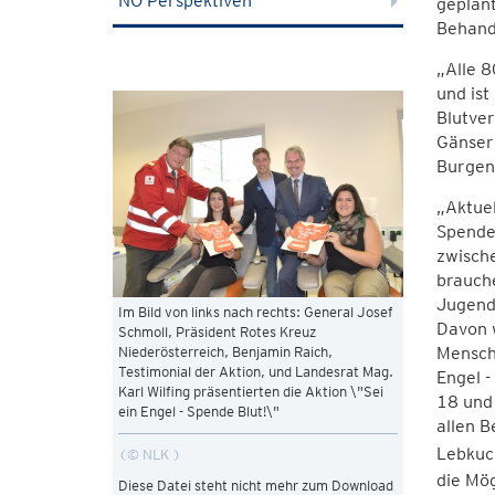
NÖ Perspektiven
geplant
Behandl
„Alle 8
und ist
Blutver
Gänser
Burgen
„Aktuel
Spender
zwische
brauch
Jugend
Im Bild von links nach rechts: General Josef
Davon 
Schmoll, Präsident Rotes Kreuz
Mensche
Niederösterreich, Benjamin Raich,
Testimonial der Aktion, und Landesrat Mag.
Engel -
Karl Wilfing präsentierten die Aktion \"Sei
18 und
ein Engel - Spende Blut!\"
allen B
Lebkuc
© NLK
die Mög
Diese Datei steht nicht mehr zum Download