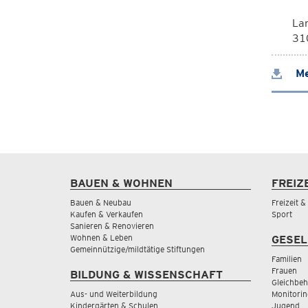
La
310
Me
BAUEN & WOHNEN
FREIZ
Bauen & Neubau
Freizeit 
Kaufen & Verkaufen
Sport
Sanieren & Renovieren
Wohnen & Leben
GESEL
Gemeinnützige/mildtätige Stiftungen
Familien
Frauen
BILDUNG & WISSENSCHAFT
Gleichbeh
Aus- und Weiterbildung
Monitorin
Kindergärten & Schulen
Jugend