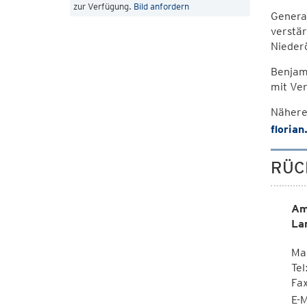
zur Verfügung.
Bild anfordern
General
verstä
Nieder
Benjami
mit Ver
Nähere
florian
RÜC
Am
La
Ma
Tel
Fa
E-M