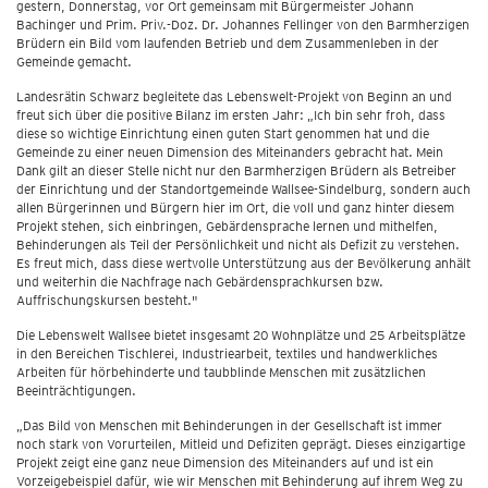
gestern, Donnerstag, vor Ort gemeinsam mit Bürgermeister Johann
Bachinger und Prim. Priv.-Doz. Dr. Johannes Fellinger von den Barmherzigen
Brüdern ein Bild vom laufenden Betrieb und dem Zusammenleben in der
Gemeinde gemacht.
Landesrätin Schwarz begleitete das Lebenswelt-Projekt von Beginn an und
freut sich über die positive Bilanz im ersten Jahr: „Ich bin sehr froh, dass
diese so wichtige Einrichtung einen guten Start genommen hat und die
Gemeinde zu einer neuen Dimension des Miteinanders gebracht hat. Mein
Dank gilt an dieser Stelle nicht nur den Barmherzigen Brüdern als Betreiber
der Einrichtung und der Standortgemeinde Wallsee-Sindelburg, sondern auch
allen Bürgerinnen und Bürgern hier im Ort, die voll und ganz hinter diesem
Projekt stehen, sich einbringen, Gebärdensprache lernen und mithelfen,
Behinderungen als Teil der Persönlichkeit und nicht als Defizit zu verstehen.
Es freut mich, dass diese wertvolle Unterstützung aus der Bevölkerung anhält
und weiterhin die Nachfrage nach Gebärdensprachkursen bzw.
Auffrischungskursen besteht."
Die Lebenswelt Wallsee bietet insgesamt 20 Wohnplätze und 25 Arbeitsplätze
in den Bereichen Tischlerei, Industriearbeit, textiles und handwerkliches
Arbeiten für hörbehinderte und taubblinde Menschen mit zusätzlichen
Beeinträchtigungen.
„Das Bild von Menschen mit Behinderungen in der Gesellschaft ist immer
noch stark von Vorurteilen, Mitleid und Defiziten geprägt. Dieses einzigartige
Projekt zeigt eine ganz neue Dimension des Miteinanders auf und ist ein
Vorzeigebeispiel dafür, wie wir Menschen mit Behinderung auf ihrem Weg zu