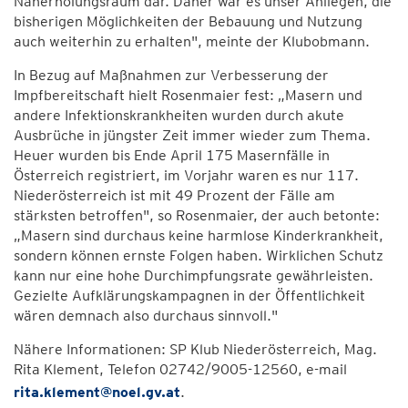
Naherholungsraum dar. Daher war es unser Anliegen, die
bisherigen Möglichkeiten der Bebauung und Nutzung
auch weiterhin zu erhalten", meinte der Klubobmann.
In Bezug auf Maßnahmen zur Verbesserung der
Impfbereitschaft hielt Rosenmaier fest: „Masern und
andere Infektionskrankheiten wurden durch akute
Ausbrüche in jüngster Zeit immer wieder zum Thema.
Heuer wurden bis Ende April 175 Masernfälle in
Österreich registriert, im Vorjahr waren es nur 117.
Niederösterreich ist mit 49 Prozent der Fälle am
stärksten betroffen", so Rosenmaier, der auch betonte:
„Masern sind durchaus keine harmlose Kinderkrankheit,
sondern können ernste Folgen haben. Wirklichen Schutz
kann nur eine hohe Durchimpfungsrate gewährleisten.
Gezielte Aufklärungskampagnen in der Öffentlichkeit
wären demnach also durchaus sinnvoll."
Nähere Informationen: SP Klub Niederösterreich, Mag.
Rita Klement, Telefon 02742/9005-12560, e-mail
rita.klement@noel.gv.at
.