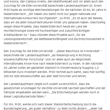
und Kosice, den Campus Krems, den Mobilfunkpakt und vor allem auch den
Zuschlag für die Elite-Universität bezeichnete Landeshauptmann Dr. Erwin
Pröll heute als wichtige Weichenstellungen für die nächsten 20 bis 30 Jahre in
Niederösterreich. „Wir haben uns damit nicht nur gegen nationale und
internationale Konkurrenz durchgesetzt“, so Pröll. „Es ist auch der Beweis,
dass wir die alten Industriestrukturen hinter uns gelassen haben. Gleichzeitig
zeigen diese Projekte, dass Niederösterreich heute ein Land der
Hochtechnologie sowie mit hochwertigen und zukunftsträchtigen
Arbeitsplätzen ist.“ Dazu stünden diese Projekte auch „für die
Leistungsbereitschaft, die Wettbewerbsfähigkeit und die Entschlossenheit in
Niederösterreich“.
Den Zuschlag für die Elite-Universität – „dieser Beschluss ist irreversibel“ -
bezeichnete der Landeshauptmann „als Riesensprung in Richtung
wissenschaftlicher Forschung“ und vor allem auch als Möglichkeit,
internationales Know-how nach Niederösterreich zu holen. In den nächsten
20 Jahren sollen am geplanten Standort in Klosterneuburg-Gugging 1,2
Milliarden Euro investiert werden. Pröll rechnet auch damit, dass hier künftig
300 bis 500 Wissenschafter aus aller Welt forschen und lehren.
Der Landeshauptmann zeigte sich zudem zuversichtlich, dass die
gesetzlichen Grundlagen für die Elite-Universität raschest geschaffen und der
Fahrplan eingehalten werden kann. „Die Entscheidungen werden noch in
dieser Legislaturperiode fallen.“
Für ihn, Pröll, werde sich nach dieser Standortentscheidung durch die
Bundesregierung „am guten Verhältnis“ zu Wien nichts ändern. „Jeder hat