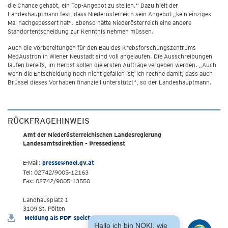
die Chance gehabt, ein Top-Angebot zu stellen.“ Dazu hielt der
Landeshauptmann fest, dass Niederösterreich sein Angebot „kein einziges
Mal nachgebessert hat“. Ebenso hätte Niederösterreich eine andere
Standortentscheidung zur Kenntnis nehmen müssen.
Auch die Vorbereitungen für den Bau des Krebsforschungszentrums
MedAustron in Wiener Neustadt sind voll angelaufen. Die Ausschreibungen
laufen bereits, im Herbst sollen die ersten Aufträge vergeben werden. „Auch
wenn die Entscheidung noch nicht gefallen ist; ich rechne damit, dass auch
Brüssel dieses Vorhaben finanziell unterstützt“, so der Landeshauptmann.
RÜCKFRAGEHINWEIS
Amt der Niederösterreichischen Landesregierung
Landesamtsdirektion - Pressedienst
E-Mail:
presse@noel.gv.at
Tel: 02742/9005-12163
Fax: 02742/9005-13550
Landhausplatz 1
3109 St. Pölten
Meldung als PDF speichern
Hallo ich bin NÖKI, wie