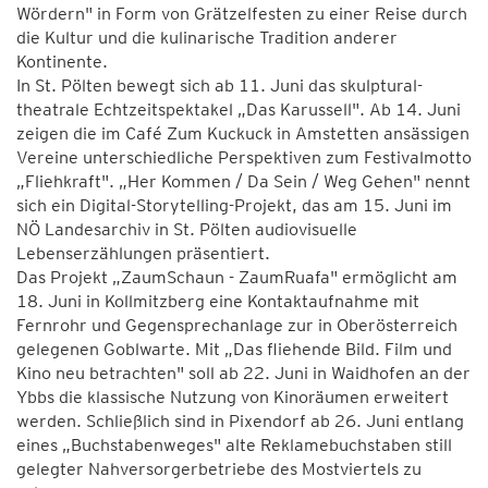
Wördern" in Form von Grätzelfesten zu einer Reise durch
die Kultur und die kulinarische Tradition anderer
Kontinente.
In St. Pölten bewegt sich ab 11. Juni das skulptural-
theatrale Echtzeitspektakel „Das Karussell". Ab 14. Juni
zeigen die im Café Zum Kuckuck in Amstetten ansässigen
Vereine unterschiedliche Perspektiven zum Festivalmotto
„Fliehkraft". „Her Kommen / Da Sein / Weg Gehen" nennt
sich ein Digital-Storytelling-Projekt, das am 15. Juni im
NÖ Landesarchiv in St. Pölten audiovisuelle
Lebenserzählungen präsentiert.
Das Projekt „ZaumSchaun - ZaumRuafa" ermöglicht am
18. Juni in Kollmitzberg eine Kontaktaufnahme mit
Fernrohr und Gegensprechanlage zur in Oberösterreich
gelegenen Goblwarte. Mit „Das fliehende Bild. Film und
Kino neu betrachten" soll ab 22. Juni in Waidhofen an der
Ybbs die klassische Nutzung von Kinoräumen erweitert
werden. Schließlich sind in Pixendorf ab 26. Juni entlang
eines „Buchstabenweges" alte Reklamebuchstaben still
gelegter Nahversorgerbetriebe des Mostviertels zu