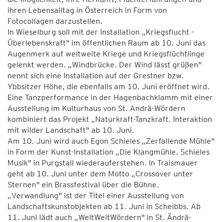
ihren Lebensalltag in Österreich in Form von
Fotocollagen darzustellen.
In Wieselburg soll mit der Installation „Kriegsflucht -
Überlebenskraft" im öffentlichen Raum ab 10. Juni das
Augenmerk auf weltweite Kriege und Kriegsflüchtlinge
gelenkt werden. „Windbrücke. Der Wind lässt grüßen"
nennt sich eine Installation auf der Grestner bzw.
Ybbsitzer Höhe, die ebenfalls am 10. Juni eröffnet wird.
Eine Tanzperformance in der Hagenbachklamm mit einer
Ausstellung im Kulturhaus von St. Andrä-Wördern
kombiniert das Projekt „Naturkraft-Tanzkraft. Interaktion
mit wilder Landschaft" ab 10. Juni.
Am 10. Juni wird auch Egon Schieles „Zerfallende Mühle"
in Form der Kunst-Installation „Die Klangmühle. Schieles
Musik" in Purgstall wiederauferstehen. In Traismauer
geht ab 10. Juni unter dem Motto „Crossover unter
Sternen" ein Brassfestival über die Bühne.
„Verwandlung" ist der Titel einer Ausstellung von
Landschaftskunstobjekten ab 11. Juni in Scheibbs. Ab
11. Juni lädt auch „WeltWeitWördern" in St. Ändrä-