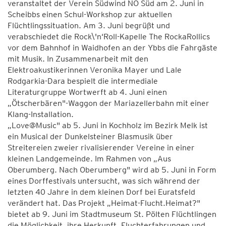
veranstaltet der Verein Südwind NÖ Süd am 2. Juni in
Scheibbs einen Schul-Workshop zur aktuellen
Flüchtlingssituation. Am 3. Juni begrüßt und
verabschiedet die Rock\'n‘Roll-Kapelle The RockaRollics
vor dem Bahnhof in Waidhofen an der Ybbs die Fahrgäste
mit Musik. In Zusammenarbeit mit den
Elektroakustikerinnen Veronika Mayer und Lale
Rodgarkia-Dara bespielt die intermediale
Literaturgruppe Wortwerft ab 4. Juni einen
„Ötscherbären"-Waggon der Mariazellerbahn mit einer
Klang-Installation.
„Love@Music" ab 5. Juni in Kochholz im Bezirk Melk ist
ein Musical der Dunkelsteiner Blasmusik über
Streitereien zweier rivalisierender Vereine in einer
kleinen Landgemeinde. Im Rahmen von „Aus
Oberumberg. Nach Oberumberg" wird ab 5. Juni in Form
eines Dorffestivals untersucht, was sich während der
letzten 40 Jahre in dem kleinen Dorf bei Euratsfeld
verändert hat. Das Projekt „Heimat-Flucht.Heimat?"
bietet ab 9. Juni im Stadtmuseum St. Pölten Flüchtlingen
die Möglichkeit, ihre Herkunft, Fluchterfahrungen und