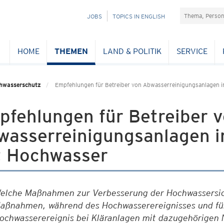
Suchefeld
NAVIGATION
JOBS
TOPICS IN ENGLISH
ÜBERSPRINGEN
HOME
THEMEN
LAND & POLITIK
SERVICE
hwasserschutz
Empfehlungen für Betreiber von Abwasserreinigungsanlagen
pfehlungen für Betreiber 
wasserreinigungsanlagen
t Hochwasser
elche Maßnahmen zur Verbesserung der Hochwassersich
aßnahmen, während des Hochwasserereignisses und f
ochwasserereignis bei Kläranlagen mit dazugehörigen 