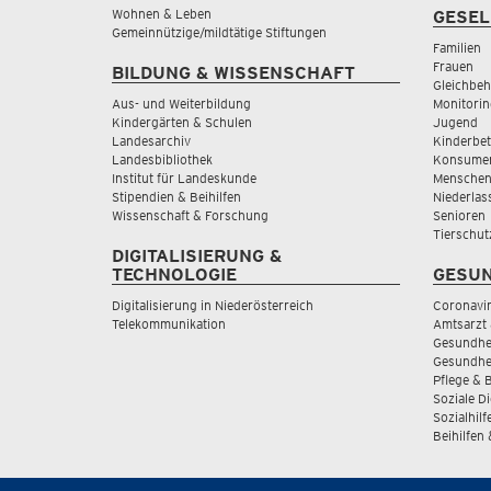
Wohnen & Leben
GESEL
Gemeinnützige/mildtätige Stiftungen
Familien
Frauen
BILDUNG & WISSENSCHAFT
Gleichbeh
Aus- und Weiterbildung
Monitorin
Kindergärten & Schulen
Jugend
Landesarchiv
Kinderbe
Landesbibliothek
Konsumen
Institut für Landeskunde
Menschen
Stipendien & Beihilfen
Niederlas
Wissenschaft & Forschung
Senioren
Tierschut
DIGITALISIERUNG &
TECHNOLOGIE
GESUN
Digitalisierung in Niederösterreich
Coronavi
Telekommunikation
Amtsarzt 
Gesundhei
Gesundhe
Pflege & 
Soziale D
Sozialhilf
Beihilfen