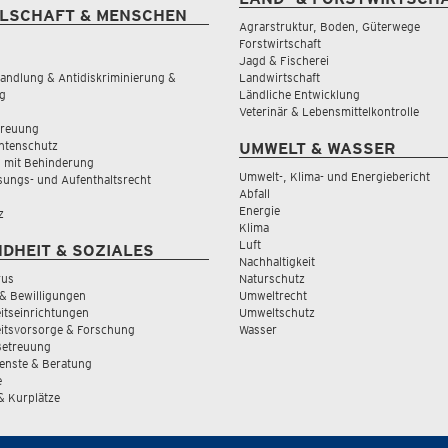
LSCHAFT & MENSCHEN
Agrarstruktur, Boden, Güterwege
Forstwirtschaft
Jagd & Fischerei
andlung & Antidiskriminierung &
Landwirtschaft
g
Ländliche Entwicklung
Veterinär & Lebensmittelkontrolle
treuung
tenschutz
UMWELT & WASSER
 mit Behinderung
Umwelt-, Klima- und Energiebericht
sungs- und Aufenthaltsrecht
Abfall
Energie
z
Klima
Luft
DHEIT & SOZIALES
Nachhaltigkeit
rus
Naturschutz
& Bewilligungen
Umweltrecht
tseinrichtungen
Umweltschutz
itsvorsorge & Forschung
Wasser
Betreuung
ienste & Beratung
e
 & Kurplätze