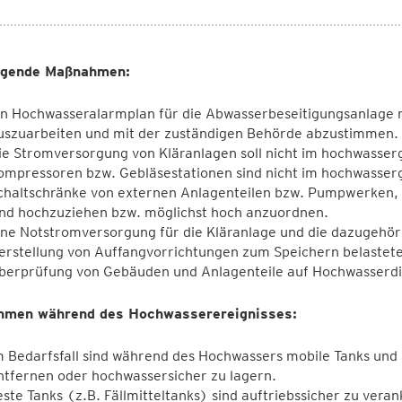
ugende Maßnahmen:
in Hochwasseralarmplan für die Abwasserbeseitigungsanlage 
uszuarbeiten und mit der zuständigen Behörde abzustimmen.
ie Stromversorgung von Kläranlagen soll nicht im hochwasser
ompressoren bzw. Gebläsestationen sind nicht im hochwasserg
chaltschränke von externen Anlagenteilen bzw. Pumpwerken, K
ind hochzuziehen bzw. möglichst hoch anzuordnen.
ine Notstromversorgung für die Kläranlage und die dazugehör
erstellung von Auffangvorrichtungen zum Speichern belastete
berprüfung von Gebäuden und Anlagenteile auf Hochwasserdi
men während des Hochwasserereignisses:
m Bedarfsfall sind während des Hochwassers mobile Tanks und
ntfernen oder hochwassersicher zu lagern.
este Tanks (z.B. Fällmitteltanks) sind auftriebssicher zu veran