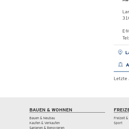
Lan
310
E-M
Te
L
A
Letzte
BAUEN & WOHNEN
FREIZ
Bauen & Neubau
Freizeit 
Kaufen & Verkaufen
Sport
Sanieren & Renovieren