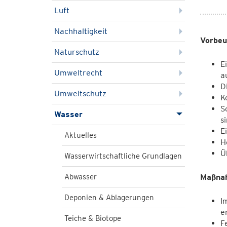
Luft
Nachhaltigkeit
Vorbe
Naturschutz
E
Umweltrecht
a
D
Umweltschutz
K
S
Wasser
s
E
Aktuelles
H
Ü
Wasserwirtschaftliche Grundlagen
Abwasser
Maßnah
Deponien & Ablagerungen
I
e
Teiche & Biotope
F