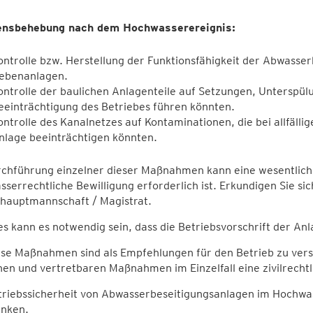
nsbehebung nach dem Hochwasserereignis:
ontrolle bzw. Herstellung der Funktionsfähigkeit der Abwasse
ebenanlagen.
ontrolle der baulichen Anlagenteile auf Setzungen, Unterspül
eeinträchtigung des Betriebes führen könnten.
ontrolle des Kanalnetzes auf Kontaminationen, die bei allfälli
nlage beeinträchtigen könnten.
chführung einzelner dieser Maßnahmen kann eine wesentliche
sserrechtliche Bewilligung erforderlich ist. Erkundigen Sie sic
shauptmannschaft / Magistrat.
s kann es notwendig sein, dass die Betriebsvorschrift der A
ese Maßnahmen sind als Empfehlungen für den Betrieb zu vers
en und vertretbaren Maßnahmen im Einzelfall eine zivilrechtl
riebssicherheit von Abwasserbeseitigungsanlagen im Hochwas
enken.