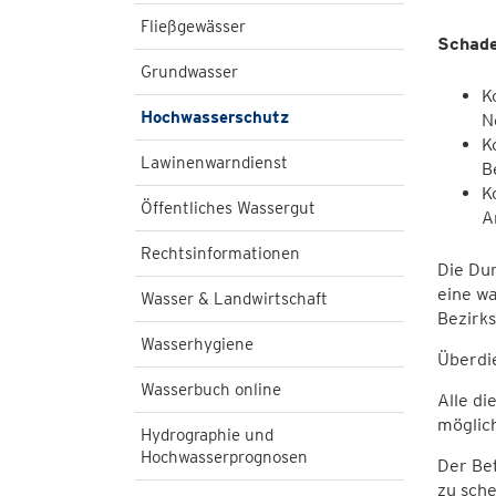
Fließgewässer
Schade
Grundwasser
K
Hochwasserschutz
N
K
Lawinenwarndienst
B
K
Öffentliches Wassergut
A
Rechtsinformationen
Die Dur
eine wa
Wasser & Landwirtschaft
Bezirk
Wasserhygiene
Überdie
Wasserbuch online
Alle di
möglich
Hydrographie und
Hochwasserprognosen
Der Bet
zu sch