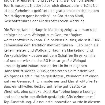
Tag der Preisverleihung spekuliert, wer den offiziellen
Tourismuspreis Niederösterreich dieses Jahr erhält. Nun
ist das Geheimnis gelüftet. Ich gratuliere den drei neuen
Preisträgern ganz herzlich“, so Christoph Madl,
Geschäftsführer der Niederösterreich-Werbung.
Die Winzerfamilie Hagn in Mailberg zeigt, wie man sich
erfolgreich vom Weingut zum Genussrefugium
weiterentwickeln kann. Die beiden Cousins, die seit 2006
gemeinsam den Traditionsbetrieb führen – Leo Hagn als
Kellermeister und Wolfgang Hagn als Marketing- und
Verkaufsleiter – bauen auf dem Schaffen ihrer Familie
auf und entwickeln das 50 Hektar große Weingut
umsichtig und zukunftsorientiert in ihrer eigenen
Handschrift weiter. 2009 gestalteten sie mit dem von
Wolfgangs Gattin Carina geleiteten „Weindomizil“ einen
wahren Genussort: Ein moderner und klar strukturierter
Bau, ein stilvolles Restaurant, eine gut bestückte
Vinothek, eine schicke „Kost.Bar“, eine legere Lounge
und sechs sehr persönlich gestaltete Gästezimmer mit
Top-Ausstattung. Als neueste Innovation wurde in diesem