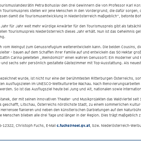
urismuslandesrätin Petra Bohuslav den drei Gewinnern die von Professor Karl Kora
m Tourismuspreis stellen wir jene Menschen in den Vordergrund, die dafür sorgen, d
lussen damit die Tourismusentwicklung in Niederösterreich maßgeblich“, betonte Bo
s Jahr für Jahr weit mehr würdige Anwärter für den Tourismuspreis gibt als tatsäc
iellen Tourismuspreis Niederösterreich dieses Jahr erhält. Nun ist das Geheimnis gelü
ng.
eich vom Weingut zum Genussrefugium weiterentwickeln kann. Die beiden Cousins, d
leiter – bauen auf dem Schaffen ihrer Familie auf und entwickeln das 50 Hektar gro
attin Carina geleiteten „Weindomizil“ einen wahren Genussort: Ein moderner und klar
e und sechs sehr persönlich gestaltete Gästezimmer mit Top-Ausstattung. Als neues
ezeichnet wurde, ist nicht nur eine der berühmtesten Ritterburgen Österreichs, so
hten Ausflugszielen im UNESCO-Weltkulturerbe Wachau. Nach Renovierungsarbeiten 
rden. So ist das Ausflugsziel heute bei Jung und Alt, nationalen sowie internation
anek, der mit seinen innovativen Theater- und Musikprojekten das Waldviertel seit 1
s geschafft, Litschau, Österreichs nördlichste Stadt, zu einem sommerlichen Kultu
 Herrensee flanieren und neben den künstlerischen Darbietungen auf den Naturbühne
le Menschen blieben alle drei Tage und länger in der Region. Dies trägt maßgeblich 
-12322, Christoph Fuchs, E-Mail
c.fuchs@noel.gv.at
, bzw. Niederösterreich-Werb