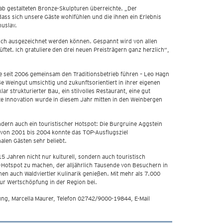
b gestalteten Bronze-Skulpturen überreichte. „Der
ass sich unsere Gäste wohlfühlen und die ihnen ein Erlebnis
huslav.
hlich ausgezeichnet werden können. Gespannt wird von allen
ftet. Ich gratuliere den drei neuen Preisträgern ganz herzlich“,
ie seit 2006 gemeinsam den Traditionsbetrieb führen – Leo Hagn
ße Weingut umsichtig und zukunftsorientiert in ihrer eigenen
 strukturierter Bau, ein stilvolles Restaurant, eine gut
te Innovation wurde in diesem Jahr mitten in den Weinbergen
ndern auch ein touristischer Hotspot: Die Burgruine Aggstein
von 2001 bis 2004 konnte das TOP-Ausflugsziel
alen Gästen sehr beliebt.
5 Jahren nicht nur kulturell, sondern auch touristisch
r-Hotspot zu machen, der alljährlich Tausende von Besuchern in
n auch Waldviertler Kulinarik genießen. Mit mehr als 7.000
zur Wertschöpfung in der Region bei.
ung, Marcella Maurer, Telefon 02742/9000-19844, E-Mail