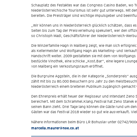
Schauplatz des Festaktes war das Congress Casino Baden, wo To
Niederösterreichische Tourismus ist sehr gut unterwegs. Mit de
bereiten. Die Preisträger sind wichtige Impulsgeber und beeinf
„Wir können uns in Niederösterreich glücklich schätzen, dass e
Seiten bis zum Tag der Preisverleihung spekuliert, wer den offiz
so Christoph Madl, Geschäftsführer der Niederösterreich-Werbu
Die Winzerfamilie Hagn in Mailberg zeigt, wie man sich erfolgr
als Kellermeister und Wolfgang Hagn als Marketing- und Verkaufs
Handschrift weiter. 2009 gestalteten sie mit dem von Wolfgangs G
bestückte Vinothek, eine schicke „Kost.Bar“, eine legere Loung
von Mailberg ein Verkostungsraum eröffnet.
Die Burgruine Aggstein, die in der Kategorie „Sonderpreis“ ausg
zählt mit bis zu 80.000 Besuchern pro Jahr zu den meistbesuc
Niederösterreich einem breiteren Publikum zugänglich gemacht we
Den Ehrenpreis erhält heuer der Regisseur und Intendant Zeno St
bereichert. Mit dem Schrammel.Klang.Festival hat Zeno Stanek e
seinen Bann zieht. Drei Tage lang können die Gäste rund um den
Gästen war das Festival 2018 wieder so gut wie ausverkauft. Vie
Nähere Informationen beim Büro LR Bohuslav unter 02742/9006
marcella.maurer@noe.co.at